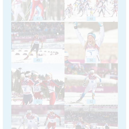
47
48
49
50
51
52