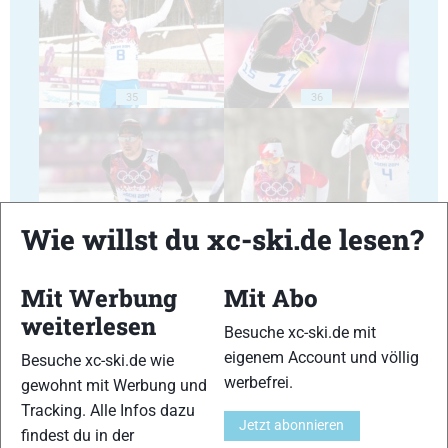
35
36
Wie willst du xc-ski.de lesen?
37
38
Mit Werbung
Mit Abo
weiterlesen
Besuche xc-ski.de mit
eigenem Account und völlig
Besuche xc-ski.de wie
werbefrei.
gewohnt mit Werbung und
39
40
Tracking. Alle Infos dazu
Jetzt abonnieren
findest du in der