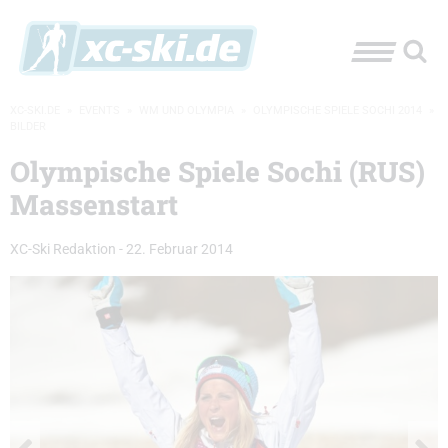
XC-SKI.DE
»
EVENTS
»
WM UND OLYMPIA
»
OLYMPISCHE SPIELE SOCHI 2014
»
BILDER
Olympische Spiele Sochi (RUS)
Massenstart
XC-Ski Redaktion
-
22. Februar 2014