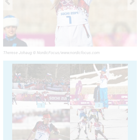
Therese Johaug © NordicFocus/www.nordicfocus.com
1
2