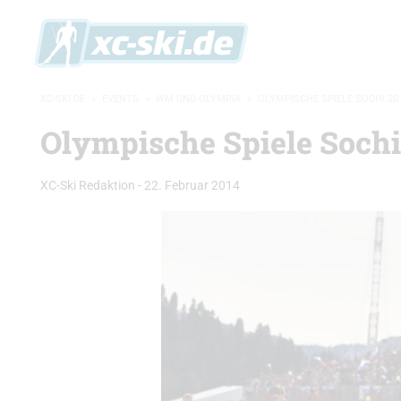
XC-SKI.DE
»
EVENTS
»
WM UND OLYMPIA
»
OLYMPISCHE SPIELE SOCHI 20
Olympische Spiele Sochi
XC-Ski Redaktion
-
22. Februar 2014