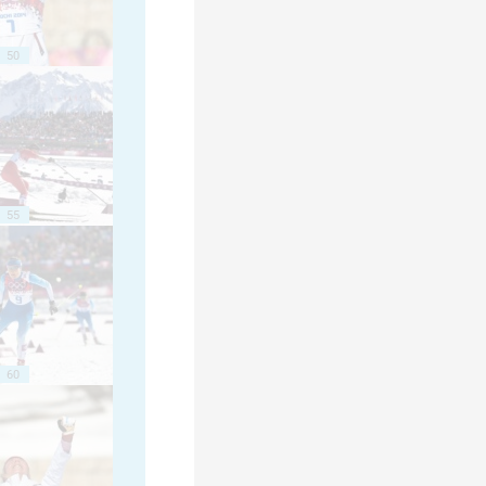
50
55
60