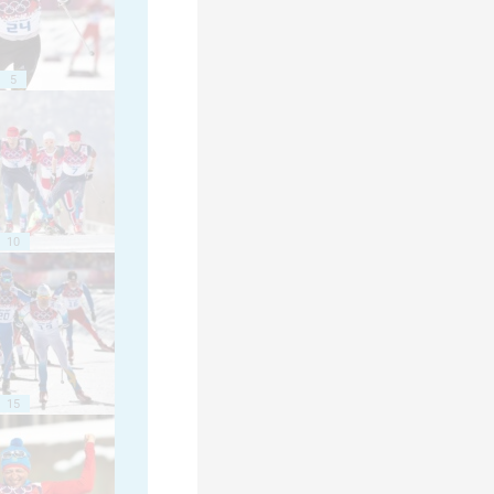
5
10
15