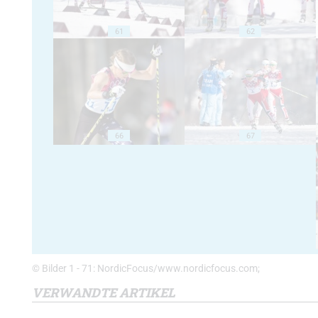
61
62
66
67
© Bilder 1 - 71: NordicFocus/www.nordicfocus.com;
VERWANDTE ARTIKEL