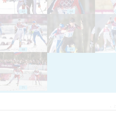
63
64
68
69
71
Z