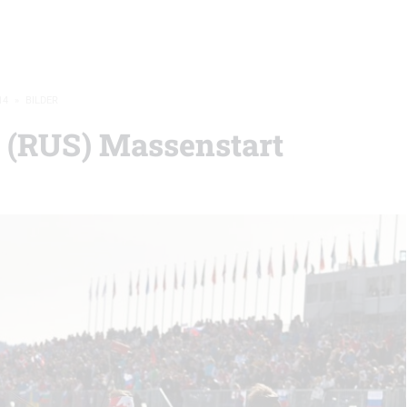
14
»
BILDER
 (RUS) Massenstart