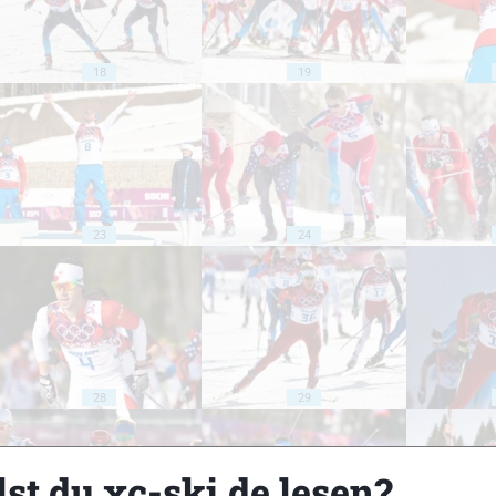
18
19
23
24
28
29
st du xc-ski.de lesen?