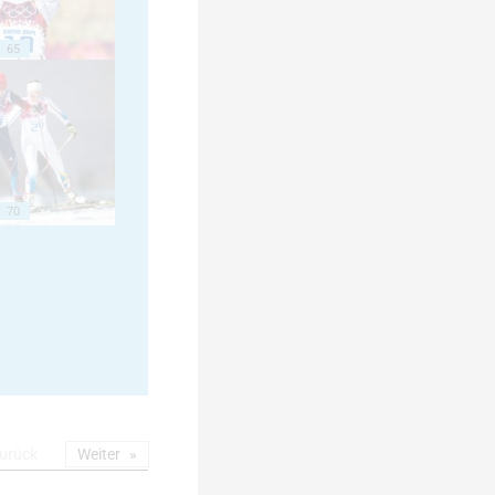
65
70
urück
Weiter