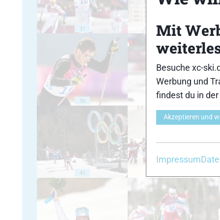
Mit Wer
31
32
weiterle
Besuche xc-ski.
Werbung und Tra
findest du in de
36
37
Akzeptieren und w
Impressum
Date
41
42