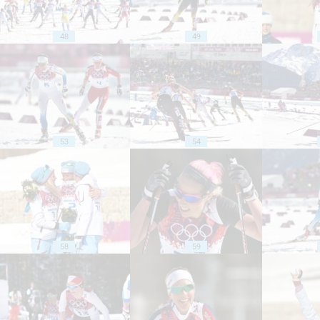
48
49
53
54
58
59