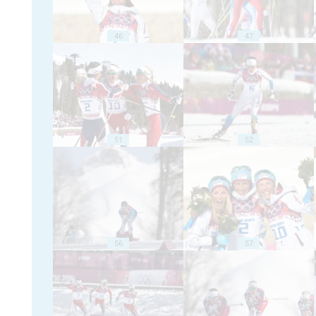
46
47
51
52
56
57