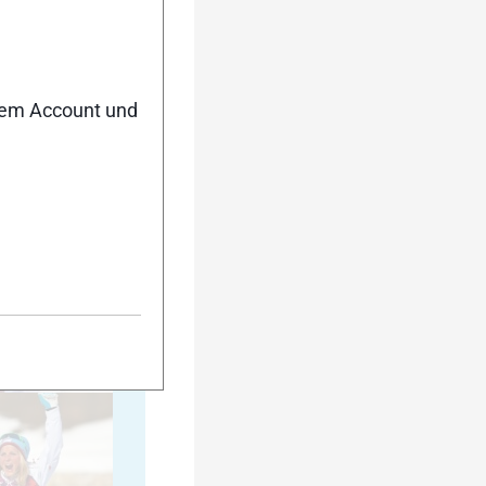
35
nem Account und
40
45