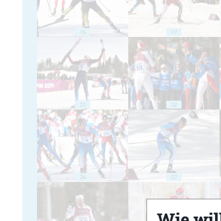
16
17
21
22
26
27
Wie will