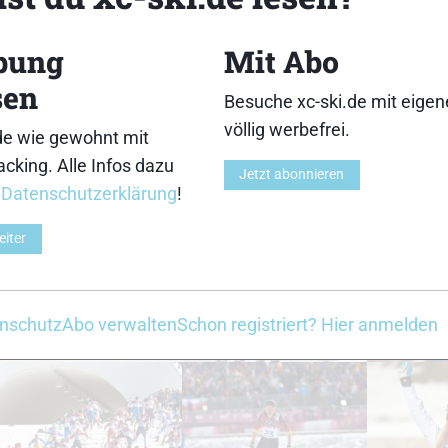
bung
Mit Abo
33
34
sen
Besuche xc-ski.de mit eige
völlig werbefrei.
de wie gewohnt mit
cking. Alle Infos dazu
Jetzt abonnieren
r
Datenschutzerklärung
!
38
39
eiter
nschutz
Abo verwalten
Schon registriert? Hier anmelden
43
44