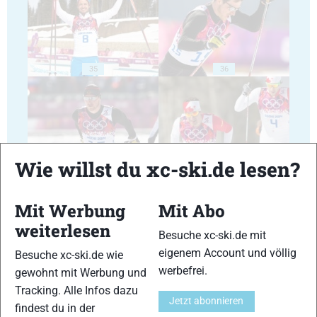
35
36
Wie willst du xc-ski.de lesen?
37
38
Mit Werbung
Mit Abo
weiterlesen
Besuche xc-ski.de mit
eigenem Account und völlig
Besuche xc-ski.de wie
werbefrei.
gewohnt mit Werbung und
39
40
Tracking. Alle Infos dazu
Jetzt abonnieren
findest du in der