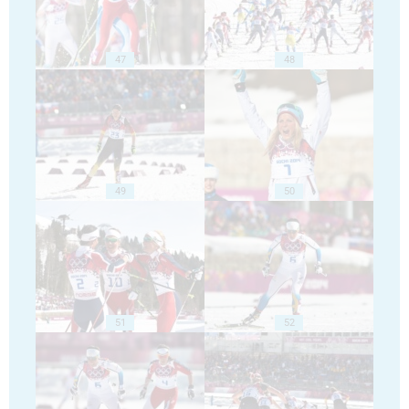
47
48
49
50
51
52