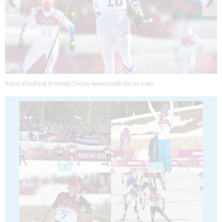
Robin Duvillard © NordicFocus/www.nordicfocus.com
1
2