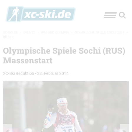
XC-SKI.DE
»
EVENTS
»
WM UND OLYMPIA
»
OLYMPISCHE SPIELE SOCHI 2014
»
BILDER
Olympische Spiele Sochi (RUS)
Massenstart
XC-Ski Redaktion
-
22. Februar 2014