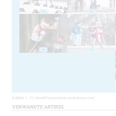
61
62
66
67
© Bilder 1 - 71: NordicFocus/www.nordicfocus.com;
VERWANDTE ARTIKEL