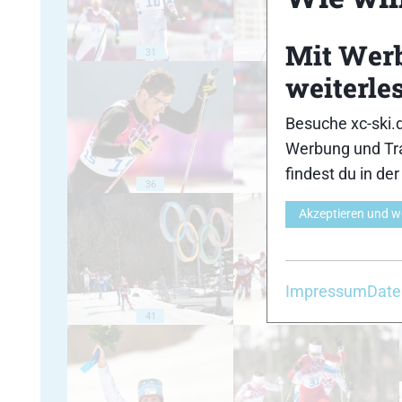
Mit Wer
31
32
weiterle
Besuche xc-ski.
Werbung und Tra
findest du in de
36
37
Akzeptieren und w
Impressum
Date
41
42