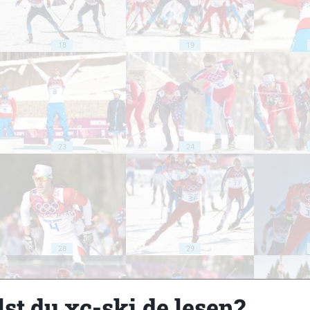
18
19
23
24
28
29
st du xc-ski.de lesen?