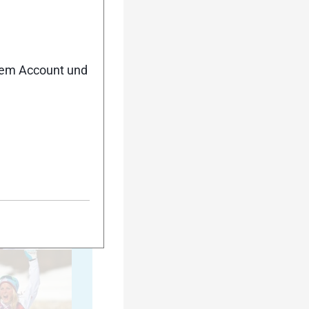
35
nem Account und
40
45