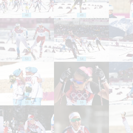
48
49
53
54
58
59