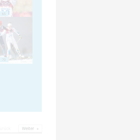
65
70
urück
Weiter