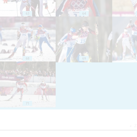
63
64
68
69
71
Z