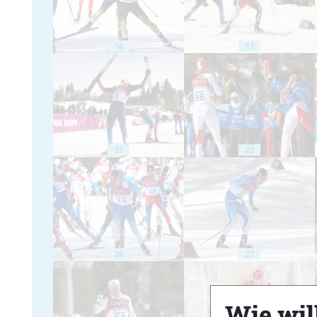
16
17
21
22
26
27
Wie will