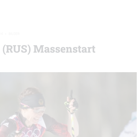
14
»
BILDER
 (RUS) Massenstart