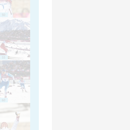
50
55
60