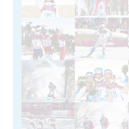
46
47
51
52
56
57