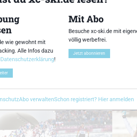
bung
Mit Abo
33
34
sen
Besuche xc-ski.de mit eige
völlig werbefrei.
de wie gewohnt mit
cking. Alle Infos dazu
Jetzt abonnieren
r
Datenschutzerklärung
!
38
39
eiter
nschutz
Abo verwalten
Schon registriert? Hier anmelden
43
44