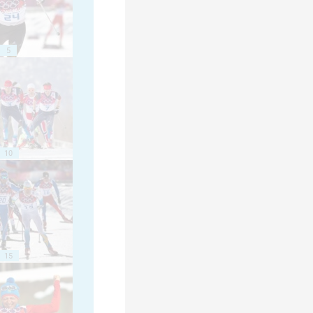
5
10
15