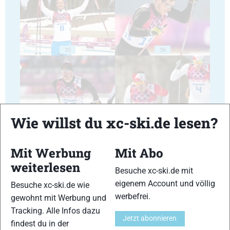
35
36
Wie willst du xc-ski.de lesen?
37
38
Mit Werbung
Mit Abo
weiterlesen
Besuche xc-ski.de mit
eigenem Account und völlig
Besuche xc-ski.de wie
werbefrei.
gewohnt mit Werbung und
39
40
Tracking. Alle Infos dazu
Jetzt abonnieren
findest du in der