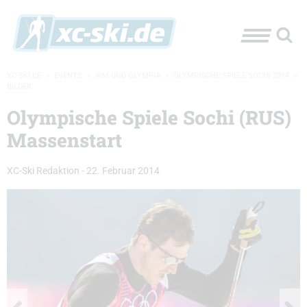
XC-SKI.DE
»
EVENTS
»
WM UND OLYMPIA
»
OLYMPISCHE SPIELE SOCHI 2014
»
BILDER
Olympische Spiele Sochi (RUS)
Massenstart
XC-Ski Redaktion
-
22. Februar 2014