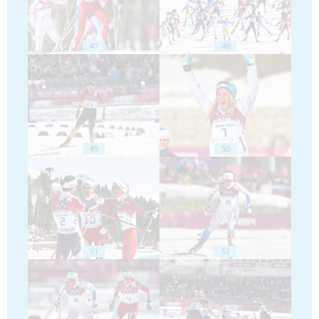
47
48
49
50
51
52