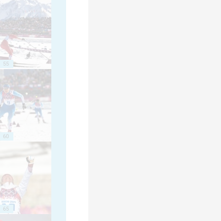
55
60
65