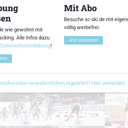
bung
Mit Abo
sen
Besuche xc-ski.de mit eige
völlig werbefrei.
de wie gewohnt mit
cking. Alle Infos dazu
38
39
Jetzt abonnieren
r
Datenschutzerklärung
!
eiter
43
44
nschutz
Abo verwalten
Schon registriert? Hier anmelden
48
49