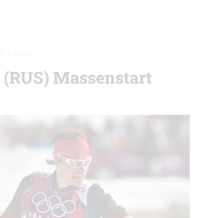
14
»
BILDER
 (RUS) Massenstart