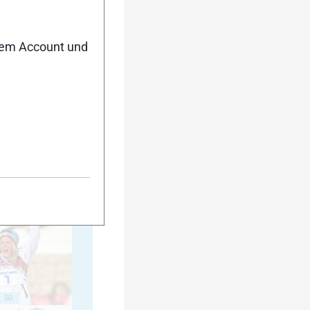
nem Account und
40
45
50