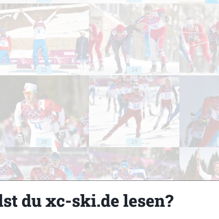
23
24
28
29
st du xc-ski.de lesen?
33
34