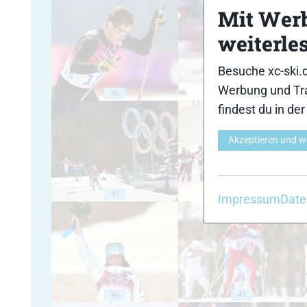
Mit Wer
weiterle
Besuche xc-ski.
Werbung und Tra
36
37
findest du in de
Akzeptieren und w
41
42
Impressum
Date
46
47