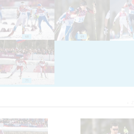
68
69
71
Z