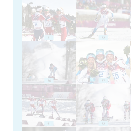
51
52
56
57
61
62