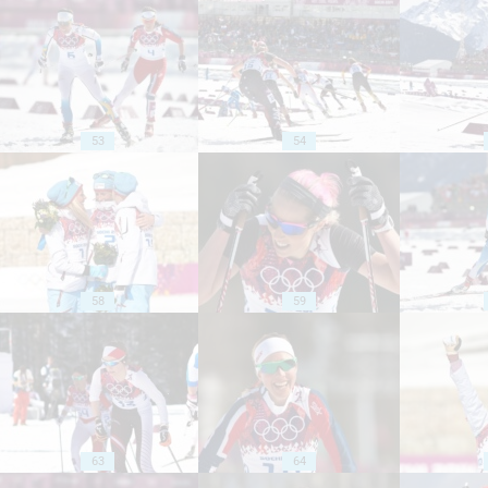
53
54
58
59
63
64