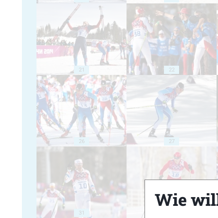
21
22
26
27
Wie will
31
32