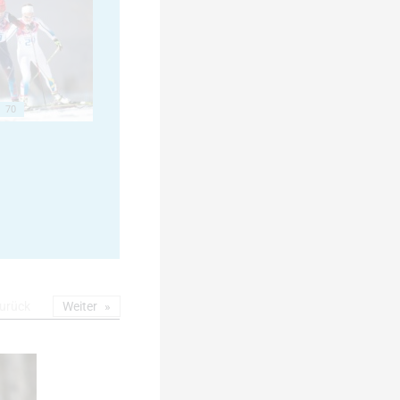
70
urück
Weiter