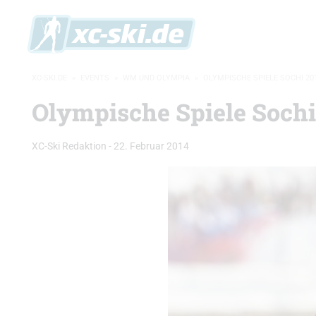
XC-SKI.DE
»
EVENTS
»
WM UND OLYMPIA
»
OLYMPISCHE SPIELE SOCHI 20
Olympische Spiele Sochi
XC-Ski Redaktion
-
22. Februar 2014