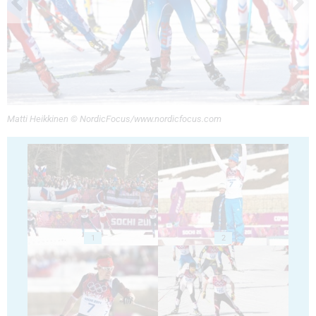
Matti Heikkinen © NordicFocus/www.nordicfocus.com
1
2