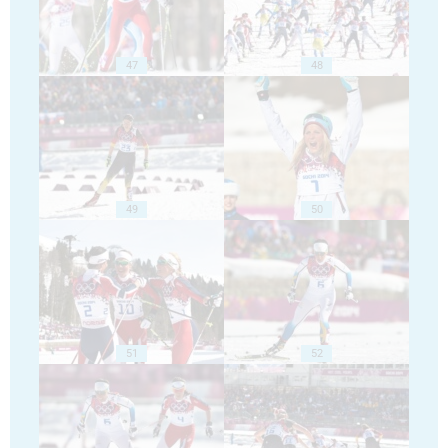
47
48
49
50
51
52