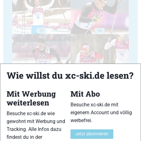
35
36
Wie willst du xc-ski.de lesen?
37
38
Mit Werbung
Mit Abo
weiterlesen
Besuche xc-ski.de mit
eigenem Account und völlig
Besuche xc-ski.de wie
werbefrei.
gewohnt mit Werbung und
39
40
Tracking. Alle Infos dazu
Jetzt abonnieren
findest du in der