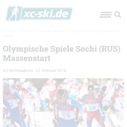
XC-SKI.DE
»
EVENTS
»
WM UND OLYMPIA
»
OLYMPISCHE SPIELE SOCHI 2014
»
BILDER
Olympische Spiele Sochi (RUS)
Massenstart
XC-Ski Redaktion
-
22. Februar 2014