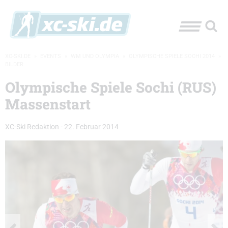
XC-SKI.DE
»
EVENTS
»
WM UND OLYMPIA
»
OLYMPISCHE SPIELE SOCHI 2014
»
BILDER
Olympische Spiele Sochi (RUS)
Massenstart
XC-Ski Redaktion
-
22. Februar 2014