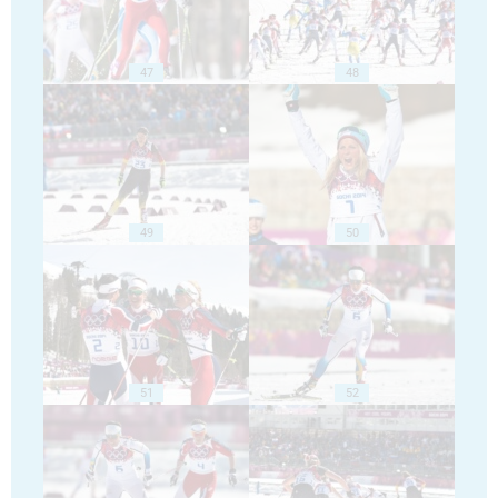
47
48
49
50
51
52