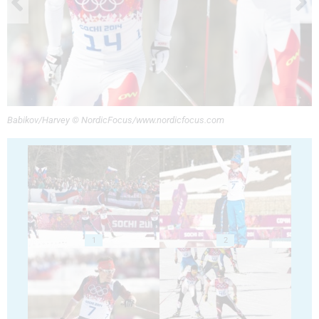
Babikov/Harvey © NordicFocus/www.nordicfocus.com
1
2