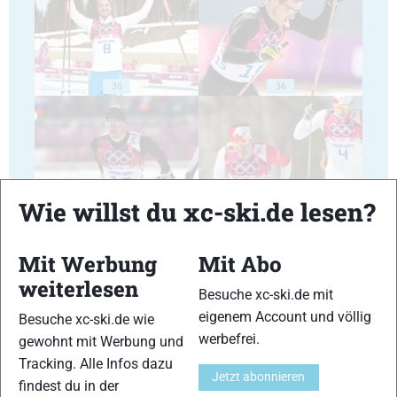
35
36
Wie willst du xc-ski.de lesen?
37
38
Mit Werbung
Mit Abo
weiterlesen
Besuche xc-ski.de mit
eigenem Account und völlig
Besuche xc-ski.de wie
werbefrei.
gewohnt mit Werbung und
39
40
Tracking. Alle Infos dazu
Jetzt abonnieren
findest du in der