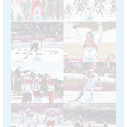
47
48
49
50
51
52