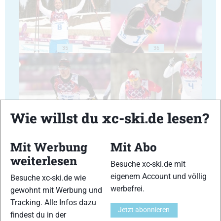
35
36
Wie willst du xc-ski.de lesen?
37
38
Mit Werbung
Mit Abo
weiterlesen
Besuche xc-ski.de mit
eigenem Account und völlig
Besuche xc-ski.de wie
werbefrei.
gewohnt mit Werbung und
39
40
Tracking. Alle Infos dazu
Jetzt abonnieren
findest du in der