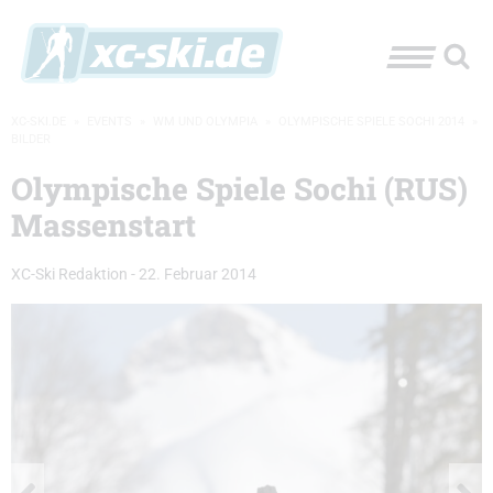
XC-SKI.DE
»
EVENTS
»
WM UND OLYMPIA
»
OLYMPISCHE SPIELE SOCHI 2014
»
BILDER
Olympische Spiele Sochi (RUS)
Massenstart
XC-Ski Redaktion
-
22. Februar 2014