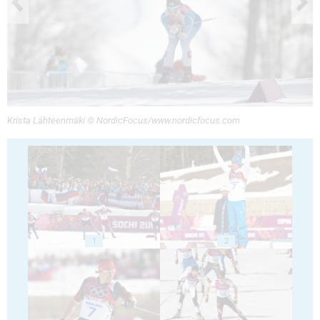
Krista Lähteenmäki © NordicFocus/www.nordicfocus.com
1
2