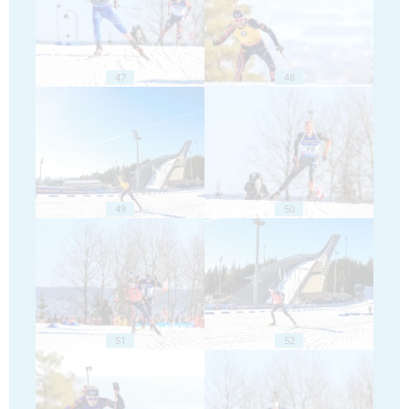
47
48
49
50
51
52