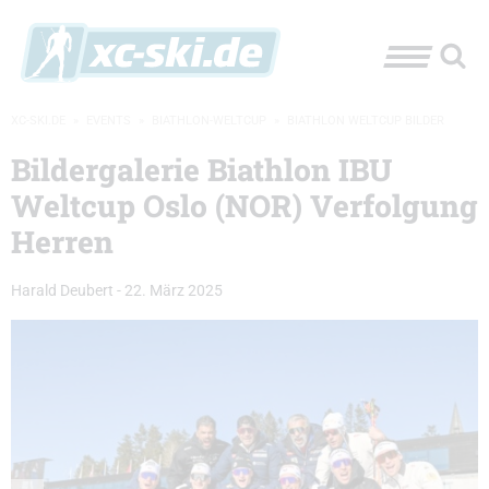
XC-SKI.DE
»
EVENTS
»
BIATHLON-WELTCUP
»
BIATHLON WELTCUP BILDER
Bildergalerie Biathlon IBU
Weltcup Oslo (NOR) Verfolgung
Herren
Harald Deubert
-
22. März 2025