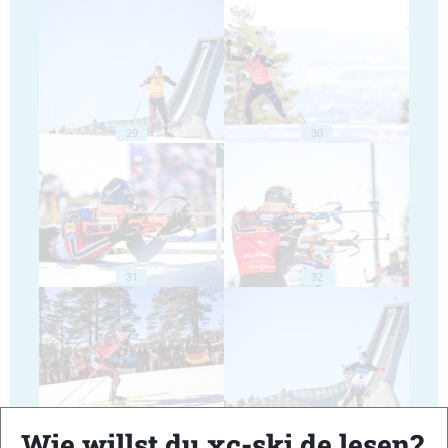
29
30
31
32
33
34
Wie willst du xc-ski.de lesen?