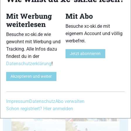
Mit Werbung
Mit Abo
weiterlesen
Besuche xc-ski.de mit
eigenem Account und völlig
Besuche xc-ski.de wie
35
36
werbefrei.
gewohnt mit Werbung und
Tracking. Alle Infos dazu
Jetzt abonnieren
findest du in der
Datenschutzerklärung
!
Akzeptieren und weiter
37
38
Impressum
Datenschutz
Abo verwalten
Schon registriert? Hier anmelden
39
40