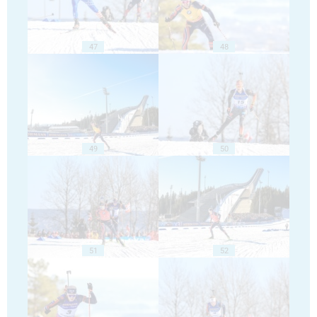
47
48
49
50
51
52