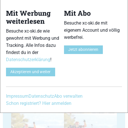
Mit Werbung
Mit Abo
weiterlesen
Besuche xc-ski.de mit
35
36
eigenem Account und völlig
Besuche xc-ski.de wie
werbefrei.
gewohnt mit Werbung und
Tracking. Alle Infos dazu
Jetzt abonnieren
findest du in der
Datenschutzerklärung
!
37
38
Akzeptieren und weiter
Impressum
Datenschutz
Abo verwalten
Schon registriert? Hier anmelden
39
40