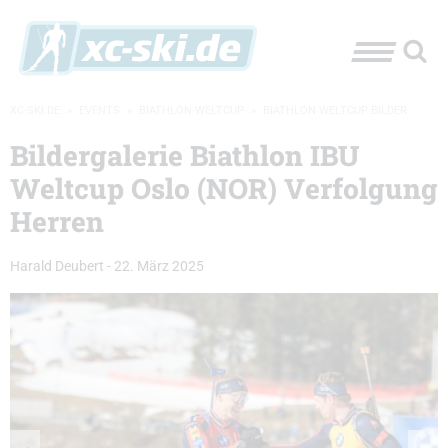
XC-SKI.DE
»
EVENTS
»
BIATHLON-WELTCUP
»
BIATHLON WELTCUP BILDER
Bildergalerie Biathlon IBU
Weltcup Oslo (NOR) Verfolgung
Herren
Harald Deubert
-
22. März 2025