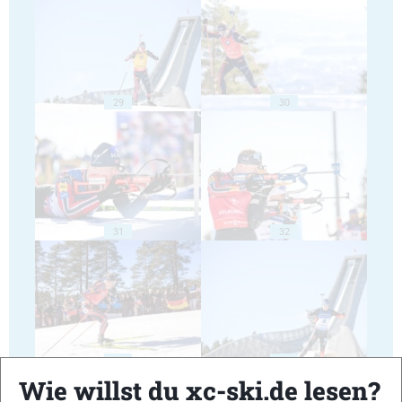
29
30
31
32
33
34
Wie willst du xc-ski.de lesen?