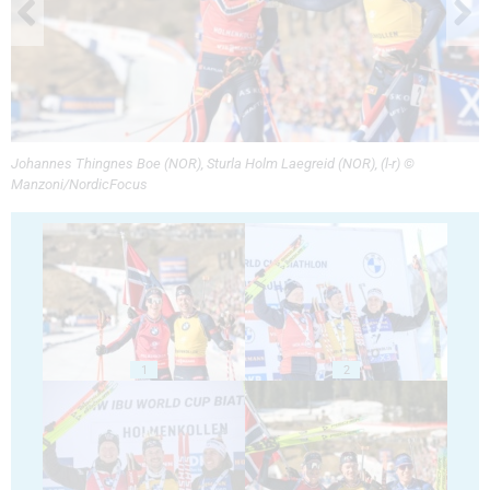
Johannes Thingnes Boe (NOR), Sturla Holm Laegreid (NOR), (l-r) ©
Manzoni/NordicFocus
1
2