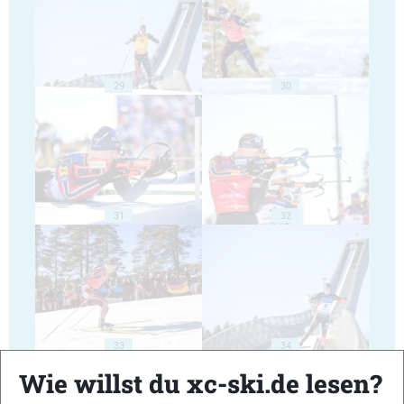
29
30
31
32
33
34
Wie willst du xc-ski.de lesen?