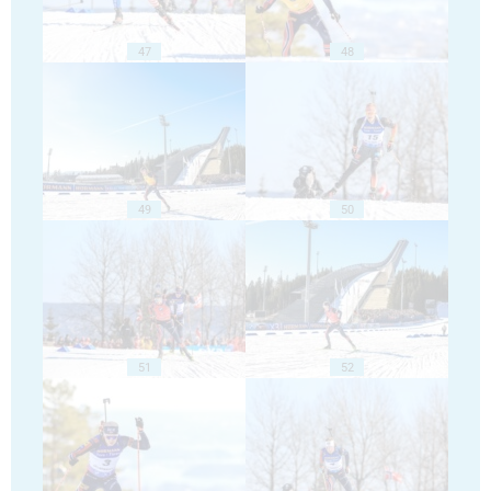
47
48
49
50
51
52