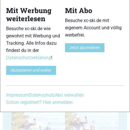
Mit Werbung
Mit Abo
weiterlesen
Besuche xc-ski.de mit
35
36
eigenem Account und völlig
Besuche xc-ski.de wie
werbefrei.
gewohnt mit Werbung und
Tracking. Alle Infos dazu
Jetzt abonnieren
findest du in der
Datenschutzerklärung
!
37
38
Akzeptieren und weiter
Impressum
Datenschutz
Abo verwalten
Schon registriert? Hier anmelden
39
40