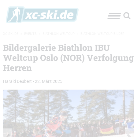
XC-SKI.DE
»
EVENTS
»
BIATHLON-WELTCUP
»
BIATHLON WELTCUP BILDER
Bildergalerie Biathlon IBU
Weltcup Oslo (NOR) Verfolgung
Herren
Harald Deubert
-
22. März 2025