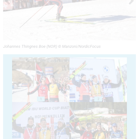
Johannes Thingnes Boe (NOR) © Manzoni/NordicFocus
1
2