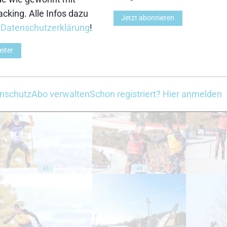
cking. Alle Infos dazu
Jetzt abonnieren
33
34
r
Datenschutzerklärung
!
eiter
nschutz
Abo verwalten
Schon registriert? Hier anmelden
38
39
43
44