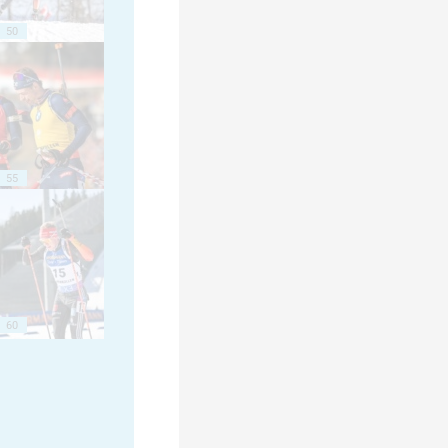
50
55
60