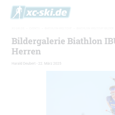
XC-SKI.DE
»
EVENTS
»
BIATHLON-WELTCUP
»
BIATHLON WELTCUP BILDER
Bildergalerie Biathlon 
Herren
Harald Deubert
-
22. März 2025