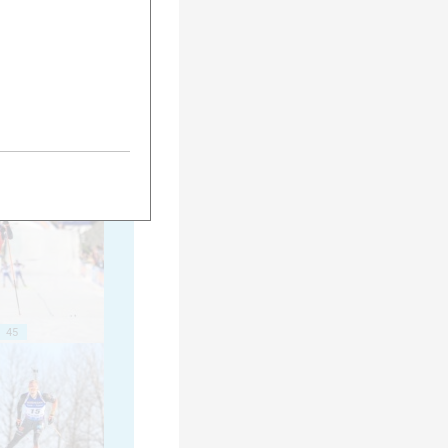
35
40
45