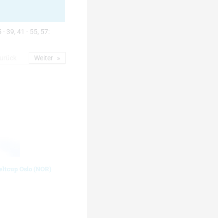
 - 39, 41 - 55, 57:
urück
Weiter
eltcup Oslo (NOR)