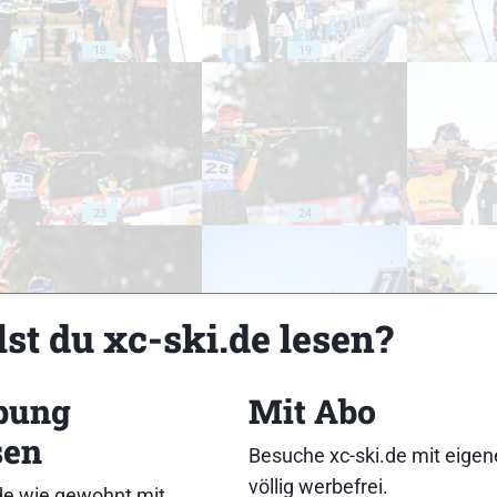
18
19
23
24
st du xc-ski.de lesen?
28
29
bung
Mit Abo
sen
Besuche xc-ski.de mit eige
völlig werbefrei.
de wie gewohnt mit