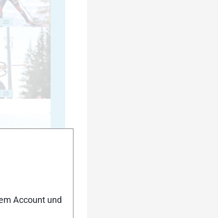
20
25
30
nem Account und