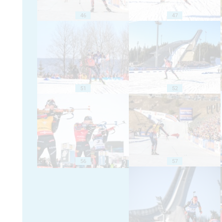
46
47
51
52
56
57