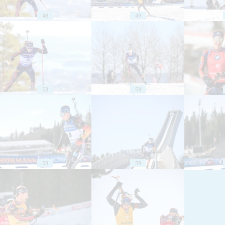
48
49
53
54
58
59