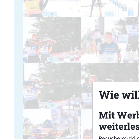
16
17
21
22
Wie will
26
27
Mit Wer
weiterle
Besuche xc-ski.