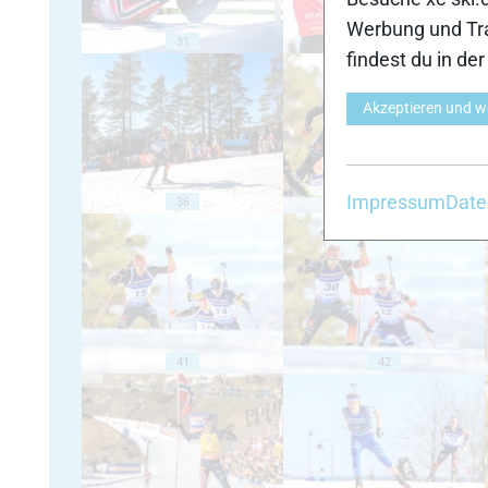
Werbung und Tra
31
32
findest du in de
Akzeptieren und w
Impressum
Date
36
37
41
42