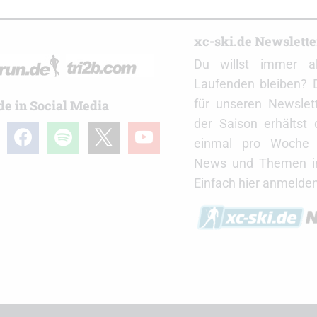
r
xc-ski.de Newslett
Du willst immer a
Laufenden bleiben? 
für unseren Newslet
de in Social Media
der Saison erhältst
gram
facebook
spotify
x
youtube
einmal pro Woche d
News und Themen in
Einfach hier anmelden