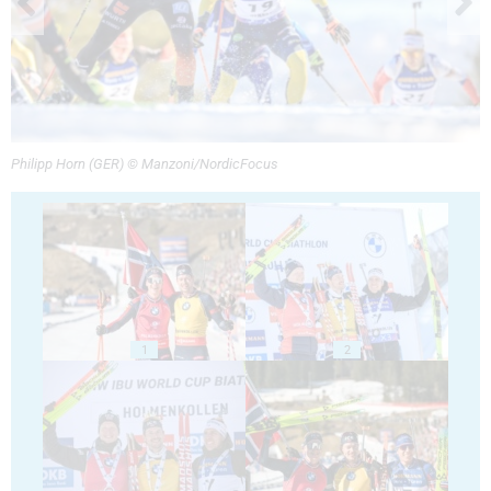
Philipp Horn (GER) © Manzoni/NordicFocus
1
2