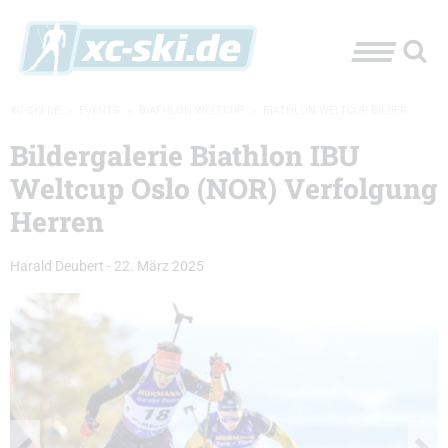
XC-SKI.DE
»
EVENTS
»
BIATHLON-WELTCUP
»
BIATHLON WELTCUP BILDER
Bildergalerie Biathlon IBU
Weltcup Oslo (NOR) Verfolgung
Herren
Harald Deubert
-
22. März 2025