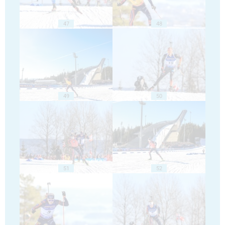
47
48
49
50
51
52