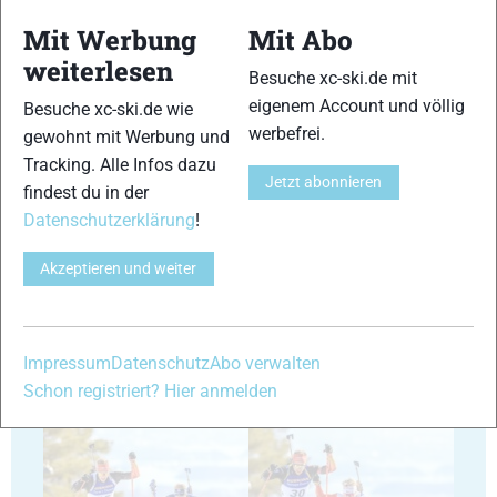
Mit Werbung
Mit Abo
weiterlesen
Besuche xc-ski.de mit
35
36
eigenem Account und völlig
Besuche xc-ski.de wie
werbefrei.
gewohnt mit Werbung und
Tracking. Alle Infos dazu
Jetzt abonnieren
findest du in der
Datenschutzerklärung
!
37
38
Akzeptieren und weiter
Impressum
Datenschutz
Abo verwalten
Schon registriert? Hier anmelden
39
40