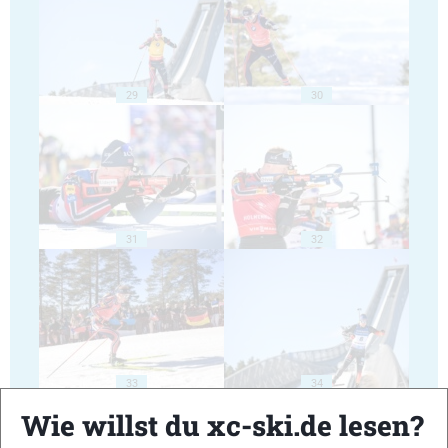
29
30
31
32
33
34
Wie willst du xc-ski.de lesen?