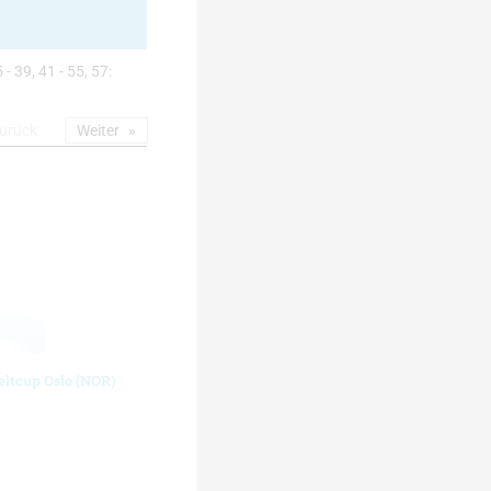
 - 39, 41 - 55, 57:
urück
Weiter
eltcup Oslo (NOR)