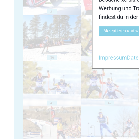
Werbung und Tra
31
32
findest du in de
Akzeptieren und w
Impressum
Date
36
37
41
42