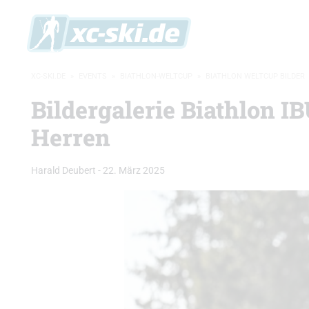
XC-SKI.DE
»
EVENTS
»
BIATHLON-WELTCUP
»
BIATHLON WELTCUP BILDER
Bildergalerie Biathlon 
Herren
Harald Deubert
-
22. März 2025