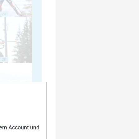
20
25
30
nem Account und