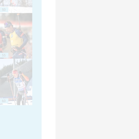
50
55
60