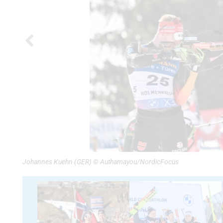
Johannes Kuehn (GER) © Authamayou/NordicFocus