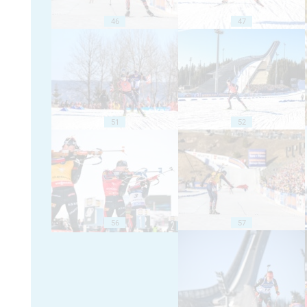
46
47
51
52
56
57