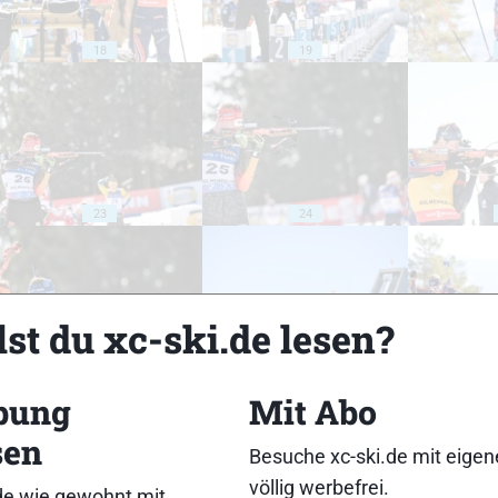
18
19
23
24
st du xc-ski.de lesen?
28
29
bung
Mit Abo
sen
Besuche xc-ski.de mit eige
völlig werbefrei.
de wie gewohnt mit