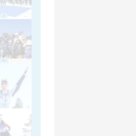
5
10
15