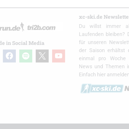
r
xc-ski.de Newslett
Du willst immer a
Laufenden bleiben? 
für unseren Newslet
de in Social Media
der Saison erhältst
gram
facebook
spotify
x
youtube
einmal pro Woche d
News und Themen in
Einfach hier anmelden