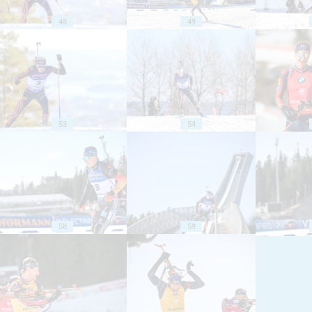
48
49
53
54
58
59