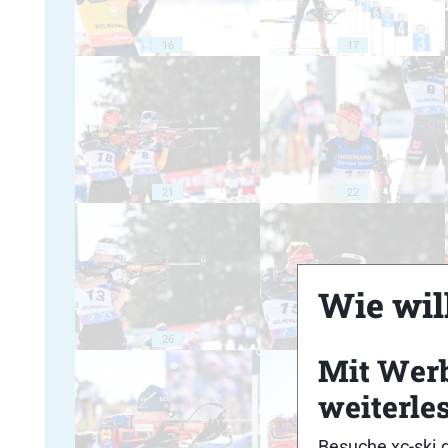
16
17
21
22
Wie will
26
27
Mit Wer
weiterle
Besuche xc-ski.