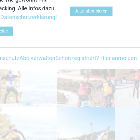
cking. Alle Infos dazu
Jetzt abonnieren
33
34
r
Datenschutzerklärung
!
eiter
nschutz
Abo verwalten
Schon registriert? Hier anmelden
38
39
43
44