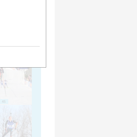
35
40
45