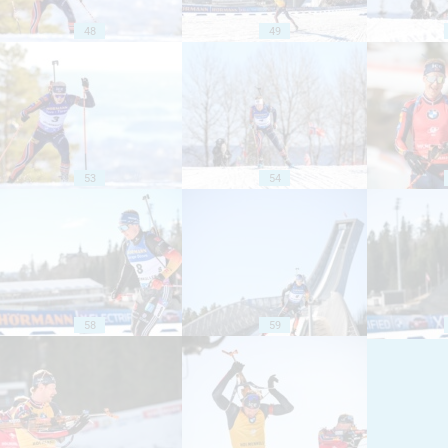
48
49
53
54
58
59