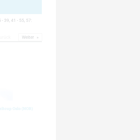
 - 39, 41 - 55, 57:
urück
Weiter
eltcup Oslo (NOR)