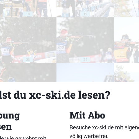
18
19
23
24
st du xc-ski.de lesen?
28
29
bung
Mit Abo
sen
Besuche xc-ski.de mit eige
völlig werbefrei.
de wie gewohnt mit