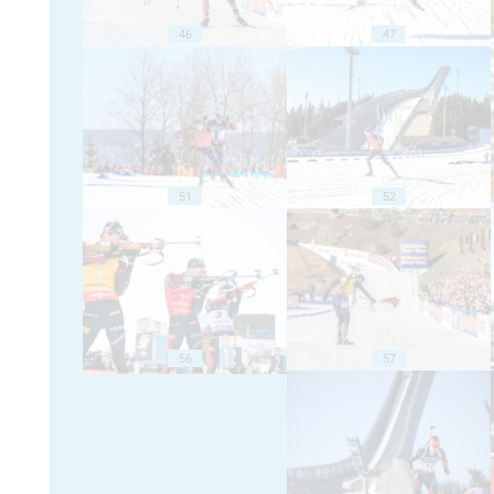
46
47
51
52
56
57