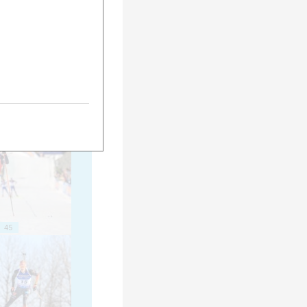
35
40
45