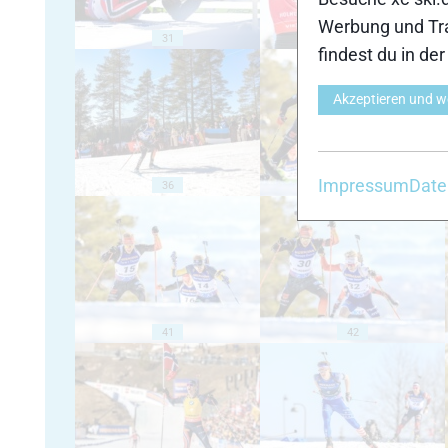
Werbung und Tra
31
32
findest du in de
Akzeptieren und w
Impressum
Date
36
37
41
42