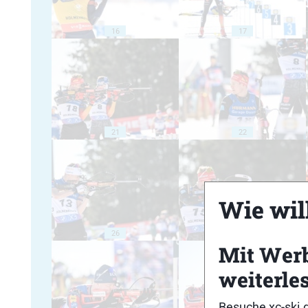
16
17
21
22
Wie will
26
27
Mit Wer
weiterle
Besuche xc-ski.