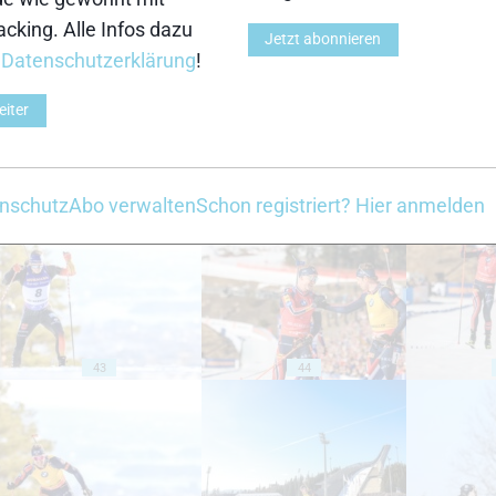
cking. Alle Infos dazu
Jetzt abonnieren
33
34
r
Datenschutzerklärung
!
eiter
nschutz
Abo verwalten
Schon registriert? Hier anmelden
38
39
43
44