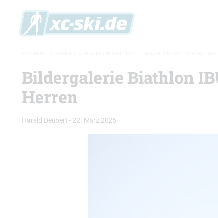
XC-SKI.DE
»
EVENTS
»
BIATHLON-WELTCUP
»
BIATHLON WELTCUP BILDER
Bildergalerie Biathlon 
Herren
Harald Deubert
-
22. März 2025