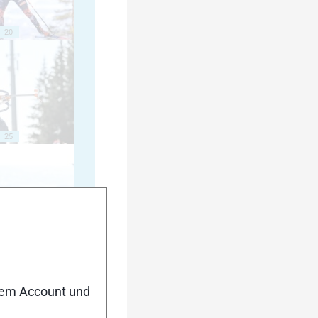
20
25
30
nem Account und