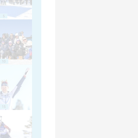
5
10
15