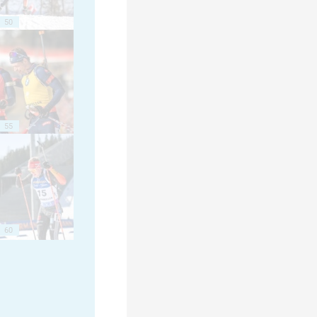
50
55
60