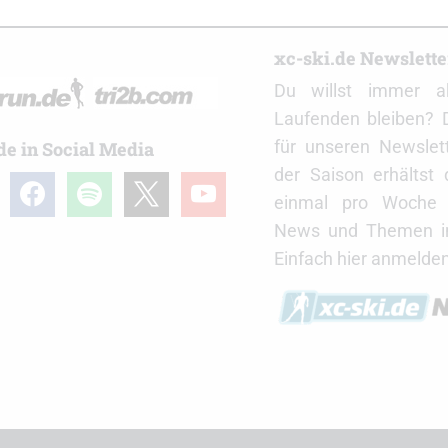
r
xc-ski.de Newslett
Du willst immer a
Laufenden bleiben? 
für unseren Newslet
de in Social Media
der Saison erhältst
gram
facebook
spotify
x
youtube
einmal pro Woche d
News und Themen in
Einfach hier anmelden