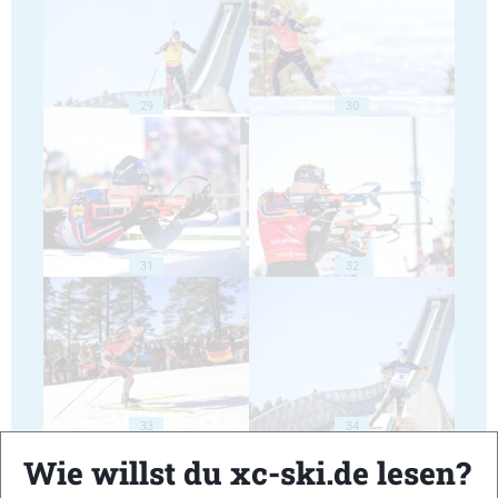
29
30
31
32
33
34
Wie willst du xc-ski.de lesen?