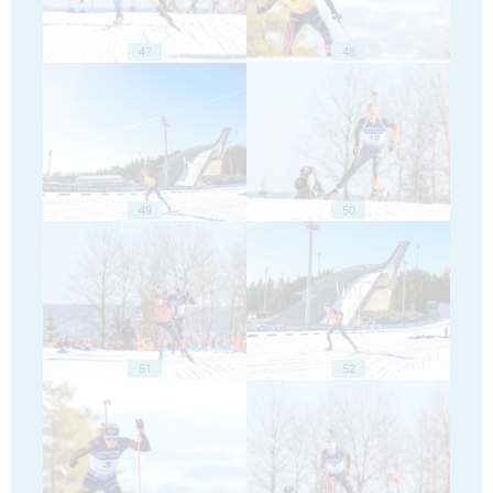
47
48
49
50
51
52