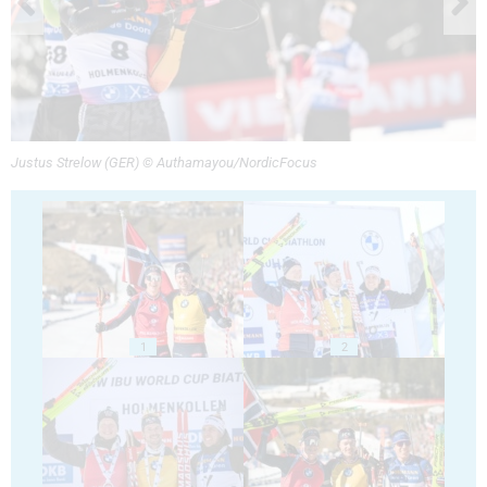
Justus Strelow (GER) © Authamayou/NordicFocus
1
2