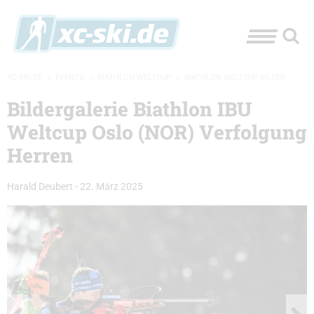
XC-SKI.DE
»
EVENTS
»
BIATHLON-WELTCUP
»
BIATHLON WELTCUP BILDER
Bildergalerie Biathlon IBU
Weltcup Oslo (NOR) Verfolgung
Herren
Harald Deubert
-
22. März 2025