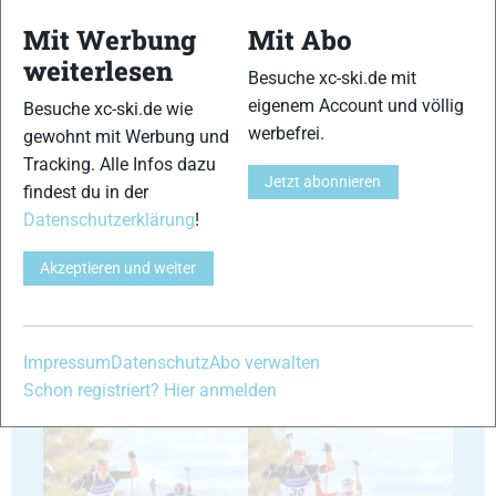
Mit Werbung
Mit Abo
weiterlesen
Besuche xc-ski.de mit
35
36
eigenem Account und völlig
Besuche xc-ski.de wie
werbefrei.
gewohnt mit Werbung und
Tracking. Alle Infos dazu
Jetzt abonnieren
findest du in der
Datenschutzerklärung
!
37
38
Akzeptieren und weiter
Impressum
Datenschutz
Abo verwalten
Schon registriert? Hier anmelden
39
40