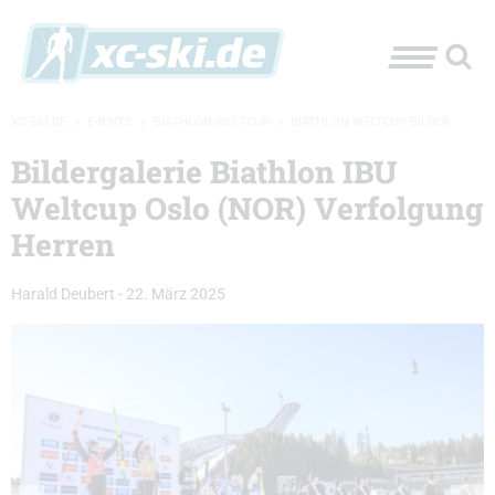
XC-SKI.DE
»
EVENTS
»
BIATHLON-WELTCUP
»
BIATHLON WELTCUP BILDER
Bildergalerie Biathlon IBU
Weltcup Oslo (NOR) Verfolgung
Herren
Harald Deubert
-
22. März 2025