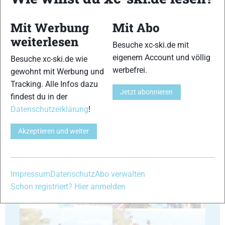
Mit Werbung
Mit Abo
weiterlesen
Besuche xc-ski.de mit
eigenem Account und völlig
Besuche xc-ski.de wie
35
36
werbefrei.
gewohnt mit Werbung und
Tracking. Alle Infos dazu
Jetzt abonnieren
findest du in der
Datenschutzerklärung
!
Akzeptieren und weiter
37
38
Impressum
Datenschutz
Abo verwalten
Schon registriert? Hier anmelden
39
40