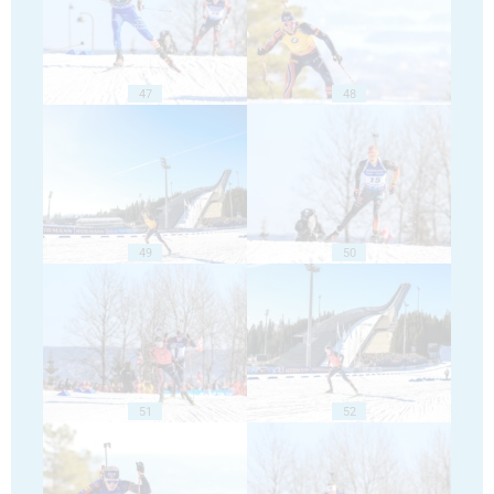
47
48
49
50
51
52