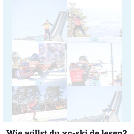
29
30
31
32
33
34
Wie willst du xc-ski.de lesen?