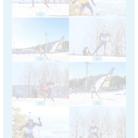
47
48
49
50
51
52