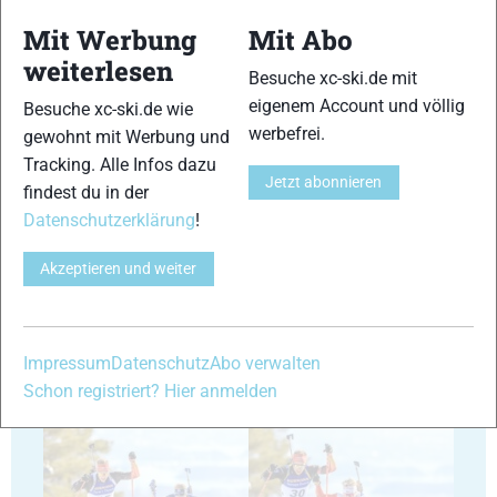
Mit Werbung
Mit Abo
weiterlesen
Besuche xc-ski.de mit
35
36
eigenem Account und völlig
Besuche xc-ski.de wie
werbefrei.
gewohnt mit Werbung und
Tracking. Alle Infos dazu
Jetzt abonnieren
findest du in der
Datenschutzerklärung
!
37
38
Akzeptieren und weiter
Impressum
Datenschutz
Abo verwalten
Schon registriert? Hier anmelden
39
40