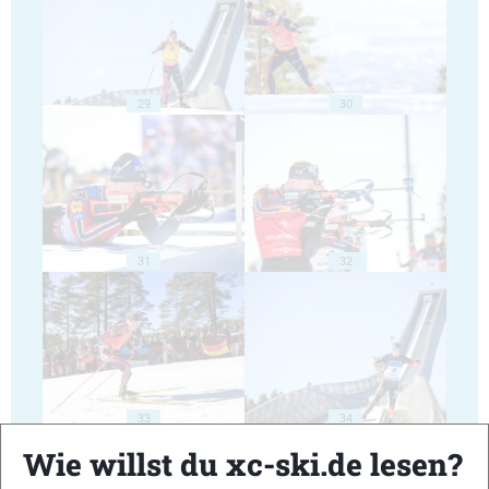
29
30
31
32
33
34
Wie willst du xc-ski.de lesen?