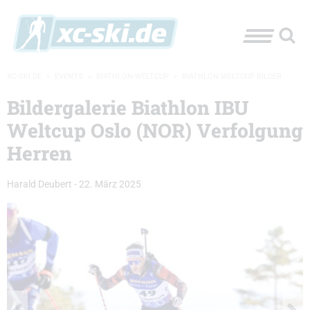
XC-SKI.DE
»
EVENTS
»
BIATHLON-WELTCUP
»
BIATHLON WELTCUP BILDER
Bildergalerie Biathlon IBU
Weltcup Oslo (NOR) Verfolgung
Herren
Harald Deubert
-
22. März 2025