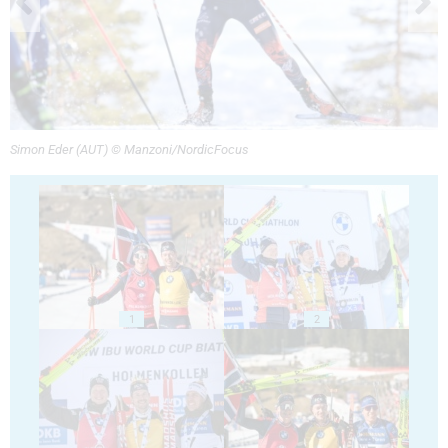
Simon Eder (AUT) © Manzoni/NordicFocus
1
2