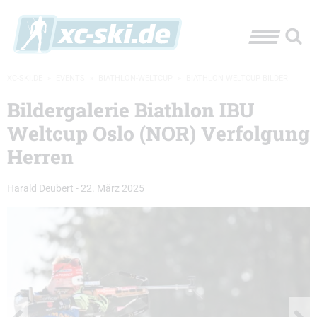
XC-SKI.DE
»
EVENTS
»
BIATHLON-WELTCUP
»
BIATHLON WELTCUP BILDER
Bildergalerie Biathlon IBU
Weltcup Oslo (NOR) Verfolgung
Herren
Harald Deubert
-
22. März 2025