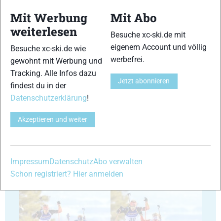
Mit Werbung
Mit Abo
weiterlesen
Besuche xc-ski.de mit
35
36
eigenem Account und völlig
Besuche xc-ski.de wie
werbefrei.
gewohnt mit Werbung und
Tracking. Alle Infos dazu
Jetzt abonnieren
findest du in der
Datenschutzerklärung
!
37
38
Akzeptieren und weiter
Impressum
Datenschutz
Abo verwalten
Schon registriert? Hier anmelden
39
40