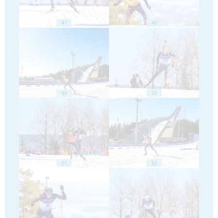
47
48
49
50
51
52