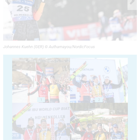
Johannes Kuehn (GER) © Authamayou/NordicFocus
1
2