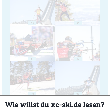
29
30
31
32
33
34
Wie willst du xc-ski.de lesen?