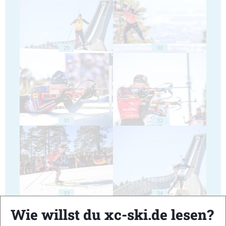
29
30
31
32
33
34
Wie willst du xc-ski.de lesen?