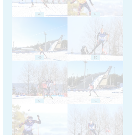
47
48
49
50
51
52