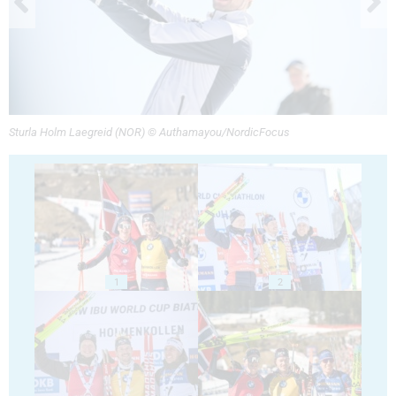
Sturla Holm Laegreid (NOR) © Authamayou/NordicFocus
1
2