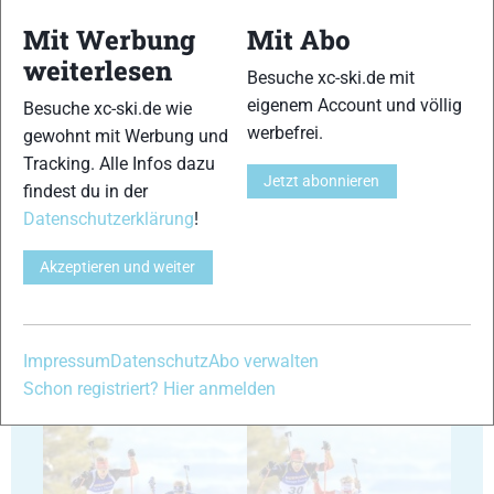
Mit Werbung
Mit Abo
weiterlesen
Besuche xc-ski.de mit
35
36
eigenem Account und völlig
Besuche xc-ski.de wie
werbefrei.
gewohnt mit Werbung und
Tracking. Alle Infos dazu
Jetzt abonnieren
findest du in der
Datenschutzerklärung
!
37
38
Akzeptieren und weiter
Impressum
Datenschutz
Abo verwalten
Schon registriert? Hier anmelden
39
40