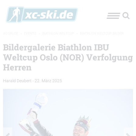
XC-SKI.DE
»
EVENTS
»
BIATHLON-WELTCUP
»
BIATHLON WELTCUP BILDER
Bildergalerie Biathlon IBU
Weltcup Oslo (NOR) Verfolgung
Herren
Harald Deubert
-
22. März 2025