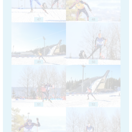
47
48
49
50
51
52