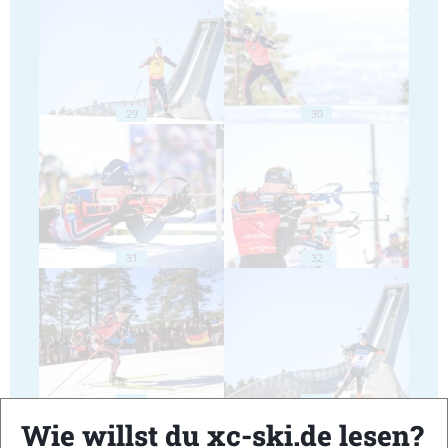
29
30
31
32
33
34
Wie willst du xc-ski.de lesen?