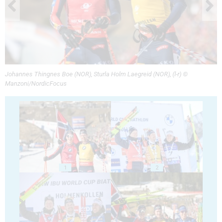
Johannes Thingnes Boe (NOR), Sturla Holm Laegreid (NOR), (l-r) ©
Manzoni/NordicFocus
1
2