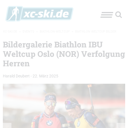
XC-SKI.DE
»
EVENTS
»
BIATHLON-WELTCUP
»
BIATHLON WELTCUP BILDER
Bildergalerie Biathlon IBU
Weltcup Oslo (NOR) Verfolgung
Herren
Harald Deubert
-
22. März 2025