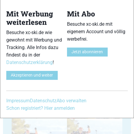
Mit Werbung
Mit Abo
weiterlesen
Besuche xc-ski.de mit
35
36
eigenem Account und völlig
Besuche xc-ski.de wie
werbefrei.
gewohnt mit Werbung und
Tracking. Alle Infos dazu
Jetzt abonnieren
findest du in der
Datenschutzerklärung
!
37
38
Akzeptieren und weiter
Impressum
Datenschutz
Abo verwalten
Schon registriert? Hier anmelden
39
40