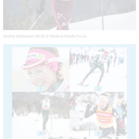
Andrey Sobakarev (RUS) © Modica/NordicFocus
1
2
3
4