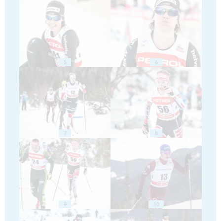
5
6
7
8
9
10