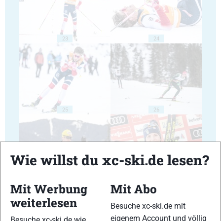
23
24
25
26
Wie willst du xc-ski.de lesen?
27
28
Mit Werbung
Mit Abo
weiterlesen
Besuche xc-ski.de mit
eigenem Account und völlig
Besuche xc-ski.de wie