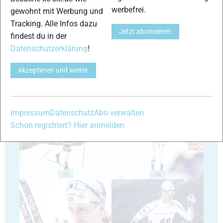
werbefrei.
gewohnt mit Werbung und
Tracking. Alle Infos dazu
Jetzt abonnieren
29
30
findest du in der
Datenschutzerklärung
!
Akzeptieren und weiter
31
32
Impressum
Datenschutz
Abo verwalten
Schon registriert? Hier anmelden
33
34