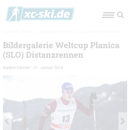
XC-SKI.DE
»
EVENTS
»
LANGLAUF-WELTCUP
»
LANGLAUF WELTCUP BILDER
Bildergalerie Weltcup Planica
(SLO) Distanzrennen
Nadine Gärtner
-
21. Januar 2018