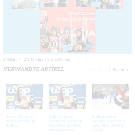
47
48
49
© Bilder 1 - 49: Modica/NordicFocus;
VERWANDTE ARTIKEL
Zurück
Weiter
Jessie Diggins –
Bildergalerie
Bildergalerie
eine Karriere in
Langlauf Weltcup
Langlauf Weltcup
Bildern
Lake Placid (USA)
Lake Placid (USA)
Massenstarts
Sprint