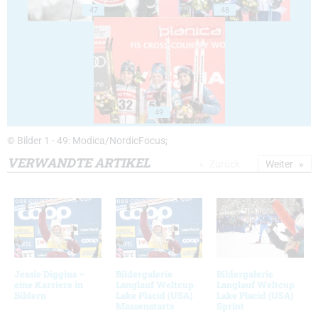
47
48
49
© Bilder 1 - 49: Modica/NordicFocus;
VERWANDTE ARTIKEL
Zurück
Weiter
Jessie Diggins –
Bildergalerie
Bildergalerie
eine Karriere in
Langlauf Weltcup
Langlauf Weltcup
Bildern
Lake Placid (USA)
Lake Placid (USA)
Massenstarts
Sprint