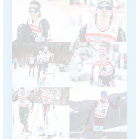
5
6
7
8
9
10