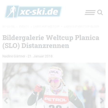
XC-SKI.DE
»
EVENTS
»
LANGLAUF-WELTCUP
»
LANGLAUF WELTCUP BILDER
Bildergalerie Weltcup Planica
(SLO) Distanzrennen
Nadine Gärtner
-
21. Januar 2018