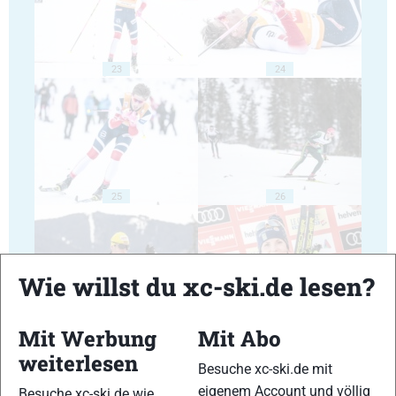
23
24
25
26
Wie willst du xc-ski.de lesen?
27
28
Mit Werbung
Mit Abo
weiterlesen
Besuche xc-ski.de mit
eigenem Account und völlig
Besuche xc-ski.de wie