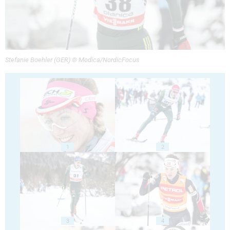
Stefanie Boehler (GER) © Modica/NordicFocus
1
2
3
4