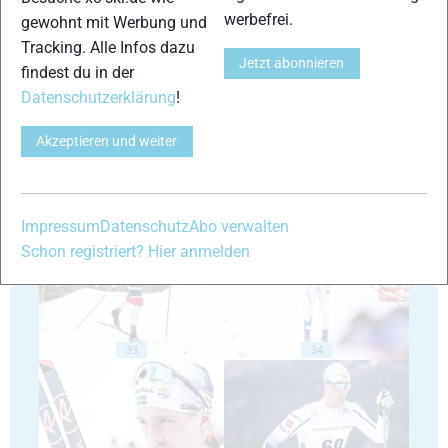
werbefrei.
gewohnt mit Werbung und
Tracking. Alle Infos dazu
Jetzt abonnieren
29
30
findest du in der
Datenschutzerklärung
!
Akzeptieren und weiter
31
32
Impressum
Datenschutz
Abo verwalten
Schon registriert? Hier anmelden
33
34