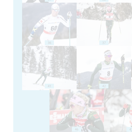
36
37
41
42
46
4