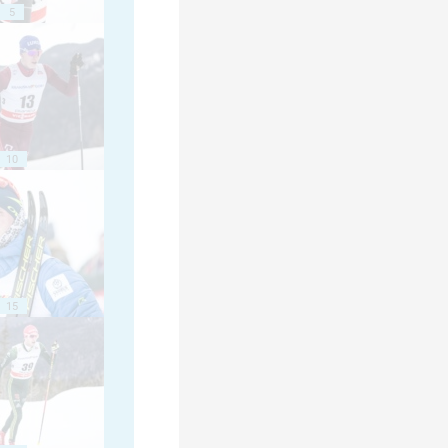
5
10
15