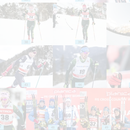
38
39
43
44
7
48
49