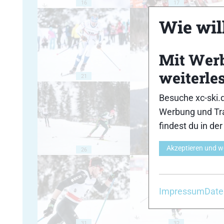
16
17
Wie will
Mit Wer
weiterle
21
22
Besuche xc-ski.
Werbung und Tra
findest du in de
Akzeptieren und w
26
27
Impressum
Date
31
32