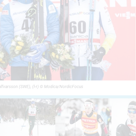
alfvarsson (SWE), (l-r) © Modica/NordicFocus