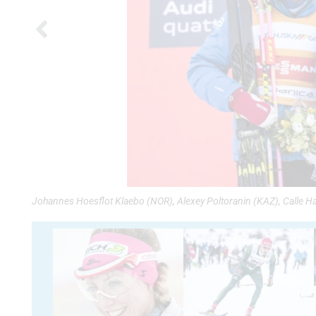
Johannes Hoesflot Klaebo (NOR), Alexey Poltoranin (KAZ), Calle H