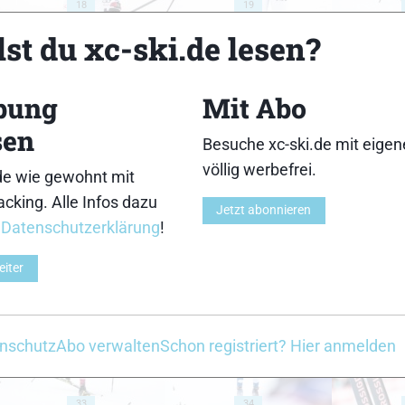
18
19
st du xc-ski.de lesen?
bung
Mit Abo
sen
23
24
Besuche xc-ski.de mit eige
völlig werbefrei.
de wie gewohnt mit
cking. Alle Infos dazu
Jetzt abonnieren
r
Datenschutzerklärung
!
eiter
28
29
nschutz
Abo verwalten
Schon registriert? Hier anmelden
33
34