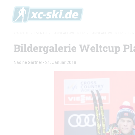
XC-SKI.DE
»
EVENTS
»
LANGLAUF-WELTCUP
»
LANGLAUF WELTCUP BILDER
Bildergalerie Weltcup P
Nadine Gärtner
-
21. Januar 2018