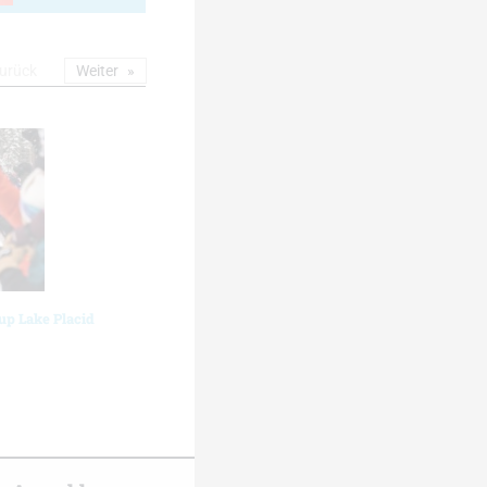
urück
Weiter
up Lake Placid