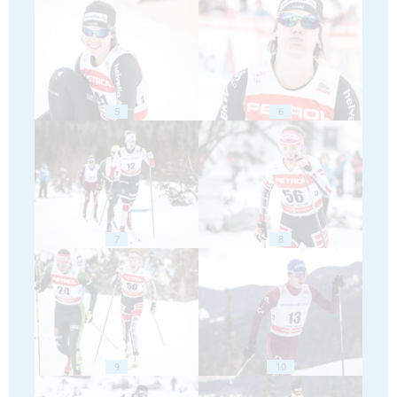
5
6
7
8
9
10