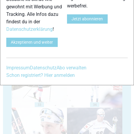
werbefrei.
gewohnt mit Werbung und
Tracking. Alle Infos dazu
Jetzt abonnieren
29
30
findest du in der
Datenschutzerklärung
!
Akzeptieren und weiter
31
32
Impressum
Datenschutz
Abo verwalten
Schon registriert? Hier anmelden
33
34