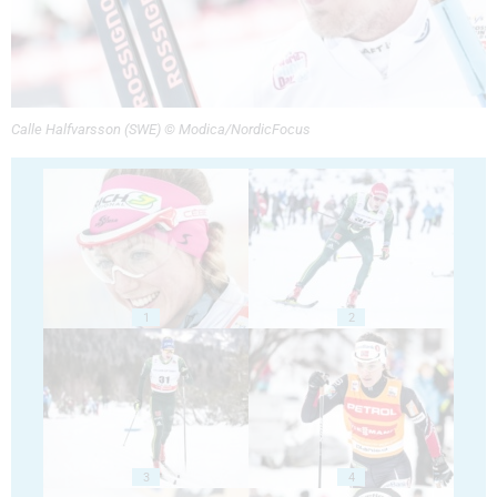
Calle Halfvarsson (SWE) © Modica/NordicFocus
1
2
3
4