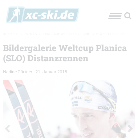
XC-SKI.DE
»
EVENTS
»
LANGLAUF-WELTCUP
»
LANGLAUF WELTCUP BILDER
Bildergalerie Weltcup Planica
(SLO) Distanzrennen
Nadine Gärtner
-
21. Januar 2018