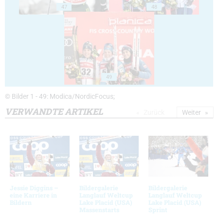
47
48
49
© Bilder 1 - 49: Modica/NordicFocus;
VERWANDTE ARTIKEL
Zurück
Weiter
Jessie Diggins –
Bildergalerie
Bildergalerie
eine Karriere in
Langlauf Weltcup
Langlauf Weltcup
Bildern
Lake Placid (USA)
Lake Placid (USA)
Massenstarts
Sprint