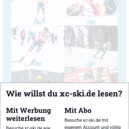
23
24
25
26
Wie willst du xc-ski.de lesen?
27
28
Mit Werbung
Mit Abo
weiterlesen
Besuche xc-ski.de mit
eigenem Account und völlig
Besuche xc-ski.de wie