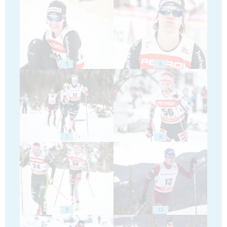
5
6
7
8
9
10