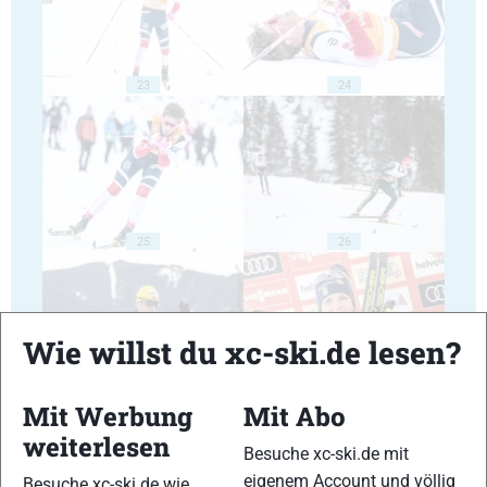
23
24
25
26
Wie willst du xc-ski.de lesen?
27
28
Mit Werbung
Mit Abo
weiterlesen
Besuche xc-ski.de mit
eigenem Account und völlig
Besuche xc-ski.de wie