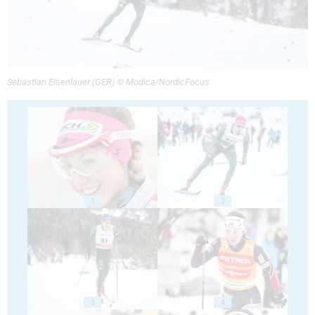
Sebastian Eisenlauer (GER) © Modica/NordicFocus
1
2
3
4