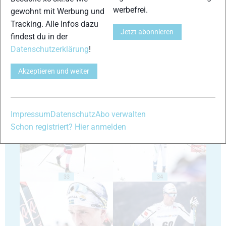
werbefrei.
gewohnt mit Werbung und
Tracking. Alle Infos dazu
Jetzt abonnieren
29
30
findest du in der
Datenschutzerklärung
!
Akzeptieren und weiter
31
32
Impressum
Datenschutz
Abo verwalten
Schon registriert? Hier anmelden
33
34