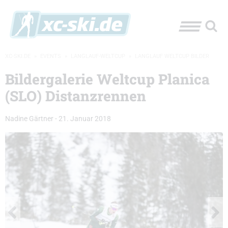
XC-SKI.DE
»
EVENTS
»
LANGLAUF-WELTCUP
»
LANGLAUF WELTCUP BILDER
Bildergalerie Weltcup Planica
(SLO) Distanzrennen
Nadine Gärtner
-
21. Januar 2018