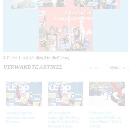
47
48
49
© Bilder 1 - 49: Modica/NordicFocus;
VERWANDTE ARTIKEL
Zurück
Weiter
Jessie Diggins –
Bildergalerie
Bildergalerie
eine Karriere in
Langlauf Weltcup
Langlauf Weltcup
Bildern
Lake Placid (USA)
Lake Placid (USA)
Massenstarts
Sprint