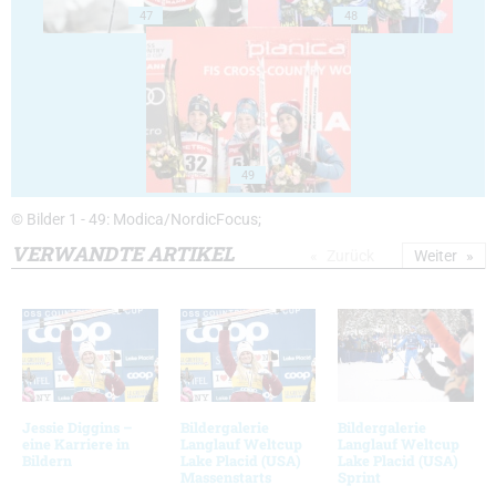
47
48
49
© Bilder 1 - 49: Modica/NordicFocus;
VERWANDTE ARTIKEL
Zurück
Weiter
Jessie Diggins –
Bildergalerie
Bildergalerie
eine Karriere in
Langlauf Weltcup
Langlauf Weltcup
Bildern
Lake Placid (USA)
Lake Placid (USA)
Massenstarts
Sprint