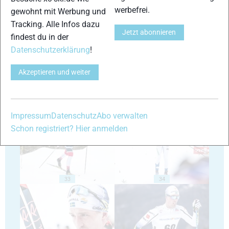
werbefrei.
gewohnt mit Werbung und
Tracking. Alle Infos dazu
Jetzt abonnieren
29
30
findest du in der
Datenschutzerklärung
!
Akzeptieren und weiter
31
32
Impressum
Datenschutz
Abo verwalten
Schon registriert? Hier anmelden
33
34