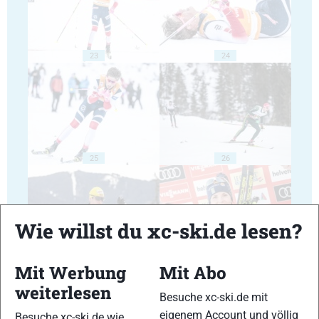
23
24
25
26
Wie willst du xc-ski.de lesen?
27
28
Mit Werbung
Mit Abo
weiterlesen
Besuche xc-ski.de mit
eigenem Account und völlig
Besuche xc-ski.de wie