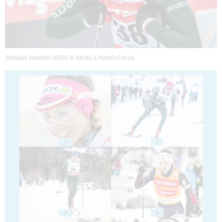
Stefanie Boehler (GER) © Modica/NordicFocus
1
2
3
4