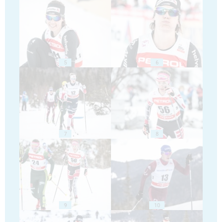
5
6
7
8
9
10