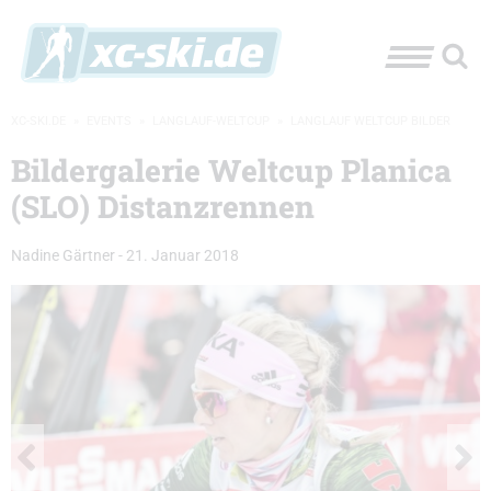
XC-SKI.DE
»
EVENTS
»
LANGLAUF-WELTCUP
»
LANGLAUF WELTCUP BILDER
Bildergalerie Weltcup Planica
(SLO) Distanzrennen
Nadine Gärtner
-
21. Januar 2018