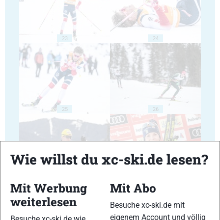
23
24
25
26
Wie willst du xc-ski.de lesen?
27
28
Mit Werbung
Mit Abo
weiterlesen
Besuche xc-ski.de mit
eigenem Account und völlig
Besuche xc-ski.de wie