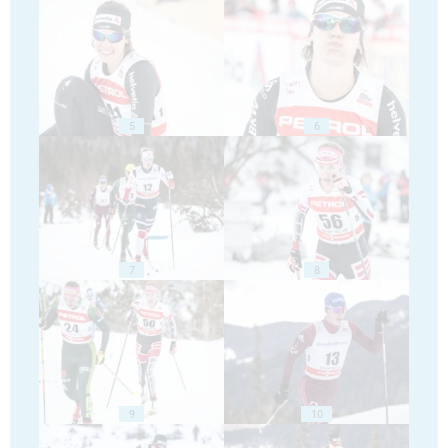
5
6
7
8
9
10