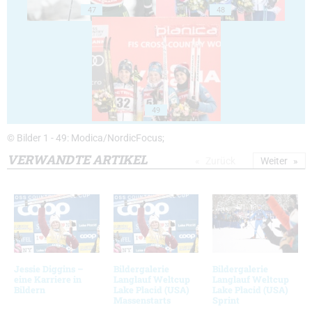
47
48
49
© Bilder 1 - 49: Modica/NordicFocus;
VERWANDTE ARTIKEL
Zurück
Weiter
Jessie Diggins –
Bildergalerie
Bildergalerie
eine Karriere in
Langlauf Weltcup
Langlauf Weltcup
Bildern
Lake Placid (USA)
Lake Placid (USA)
Massenstarts
Sprint