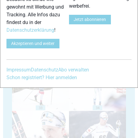
werbefrei.
gewohnt mit Werbung und
Tracking. Alle Infos dazu
Jetzt abonnieren
29
30
findest du in der
Datenschutzerklärung
!
Akzeptieren und weiter
31
32
Impressum
Datenschutz
Abo verwalten
Schon registriert? Hier anmelden
33
34