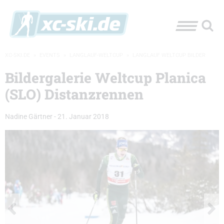
XC-SKI.DE
»
EVENTS
»
LANGLAUF-WELTCUP
»
LANGLAUF WELTCUP BILDER
Bildergalerie Weltcup Planica
(SLO) Distanzrennen
Nadine Gärtner
-
21. Januar 2018