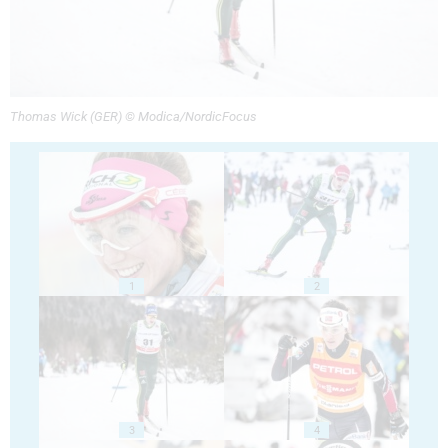
Thomas Wick (GER) © Modica/NordicFocus
1
2
3
4