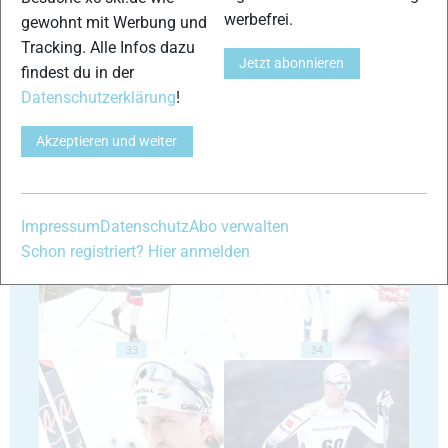
werbefrei.
gewohnt mit Werbung und
Tracking. Alle Infos dazu
Jetzt abonnieren
29
30
findest du in der
Datenschutzerklärung
!
Akzeptieren und weiter
31
32
Impressum
Datenschutz
Abo verwalten
Schon registriert? Hier anmelden
33
34