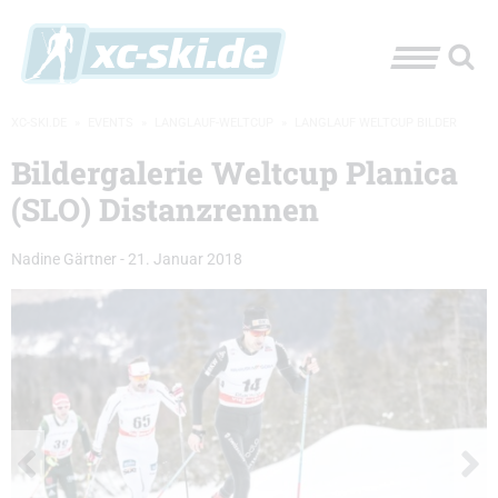
XC-SKI.DE
»
EVENTS
»
LANGLAUF-WELTCUP
»
LANGLAUF WELTCUP BILDER
Bildergalerie Weltcup Planica
(SLO) Distanzrennen
Nadine Gärtner
-
21. Januar 2018