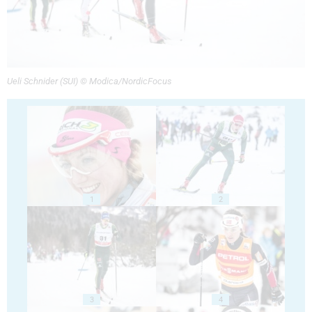
Ueli Schnider (SUI) © Modica/NordicFocus
1
2
3
4