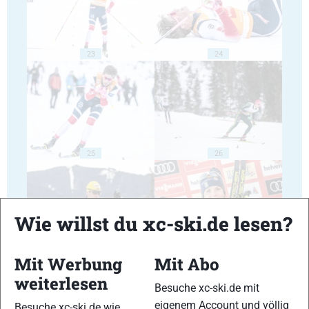
23
24
25
26
Wie willst du xc-ski.de lesen?
27
28
Mit Werbung
Mit Abo
weiterlesen
Besuche xc-ski.de mit
eigenem Account und völlig
Besuche xc-ski.de wie