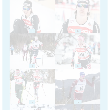
5
6
7
8
9
10