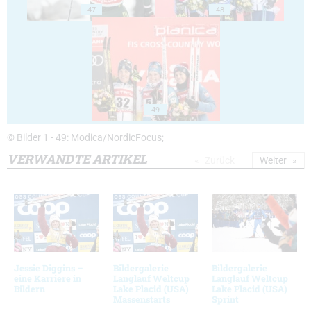
47
48
49
© Bilder 1 - 49: Modica/NordicFocus;
VERWANDTE ARTIKEL
Zurück
Weiter
Jessie Diggins –
Bildergalerie
Bildergalerie
eine Karriere in
Langlauf Weltcup
Langlauf Weltcup
Bildern
Lake Placid (USA)
Lake Placid (USA)
Massenstarts
Sprint