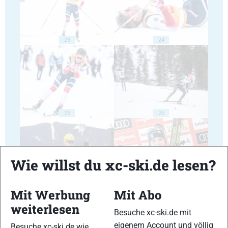
23
24
25
26
Wie willst du xc-ski.de lesen?
27
28
Mit Werbung
Mit Abo
weiterlesen
Besuche xc-ski.de mit
eigenem Account und völlig
Besuche xc-ski.de wie