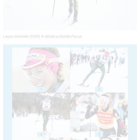
Laura Gimmler (GER) © Modica/NordicFocus
1
2
3
4