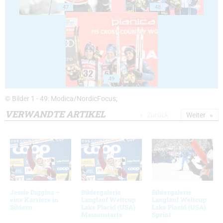
47
48
49
© Bilder 1 - 49: Modica/NordicFocus;
VERWANDTE ARTIKEL
Zurück
Weiter
Jessie Diggins –
Bildergalerie
Bildergalerie
eine Karriere in
Langlauf Weltcup
Langlauf Weltcup
Bildern
Lake Placid (USA)
Lake Placid (USA)
Massenstarts
Sprint