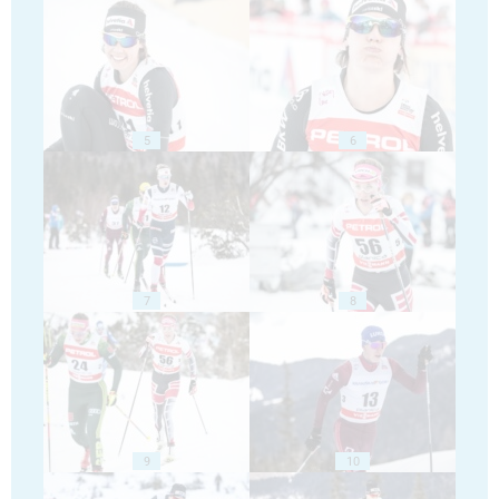
5
6
7
8
9
10