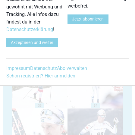
werbefrei.
gewohnt mit Werbung und
Tracking. Alle Infos dazu
Jetzt abonnieren
29
30
findest du in der
Datenschutzerklärung
!
Akzeptieren und weiter
31
32
Impressum
Datenschutz
Abo verwalten
Schon registriert? Hier anmelden
33
34