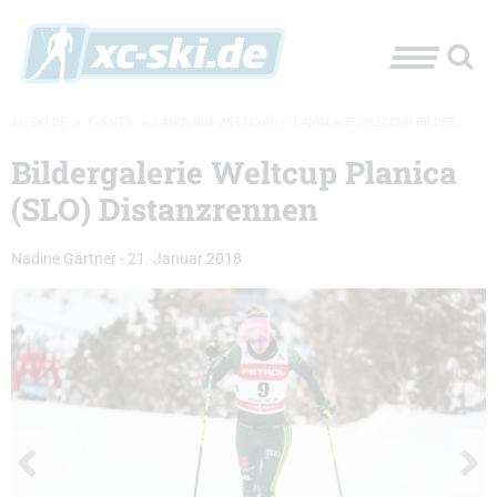
XC-SKI.DE
»
EVENTS
»
LANGLAUF-WELTCUP
»
LANGLAUF WELTCUP BILDER
Bildergalerie Weltcup Planica
(SLO) Distanzrennen
Nadine Gärtner
-
21. Januar 2018