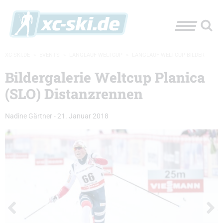
XC-SKI.DE
»
EVENTS
»
LANGLAUF-WELTCUP
»
LANGLAUF WELTCUP BILDER
Bildergalerie Weltcup Planica
(SLO) Distanzrennen
Nadine Gärtner
-
21. Januar 2018