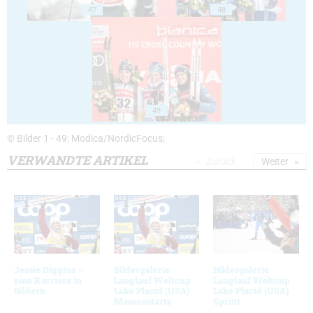
47
48
49
© Bilder 1 - 49: Modica/NordicFocus;
VERWANDTE ARTIKEL
Zurück
Weiter
Jessie Diggins –
Bildergalerie
Bildergalerie
eine Karriere in
Langlauf Weltcup
Langlauf Weltcup
Bildern
Lake Placid (USA)
Lake Placid (USA)
Massenstarts
Sprint