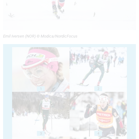
Emil Iversen (NOR) © Modica/NordicFocus
1
2
3
4