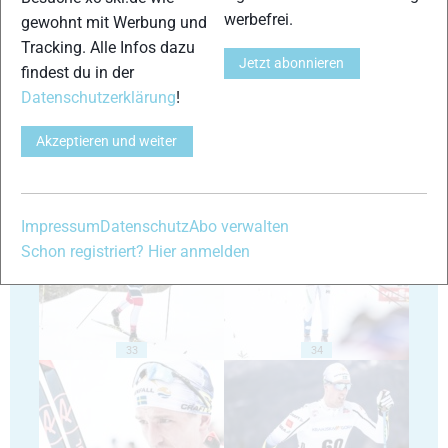
werbefrei.
gewohnt mit Werbung und
Tracking. Alle Infos dazu
Jetzt abonnieren
29
30
findest du in der
Datenschutzerklärung
!
Akzeptieren und weiter
31
32
Impressum
Datenschutz
Abo verwalten
Schon registriert? Hier anmelden
33
34