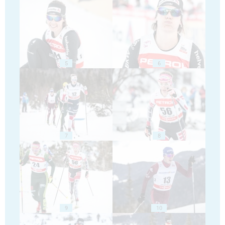
5
6
7
8
9
10