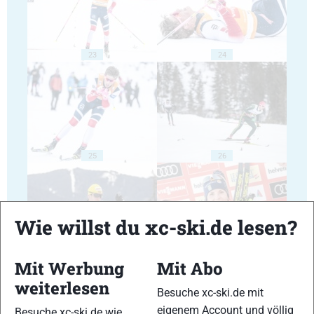
23
24
25
26
Wie willst du xc-ski.de lesen?
27
28
Mit Werbung
Mit Abo
weiterlesen
Besuche xc-ski.de mit
eigenem Account und völlig
Besuche xc-ski.de wie