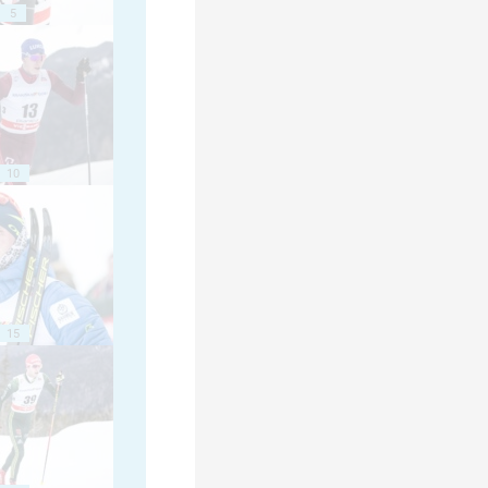
5
10
15