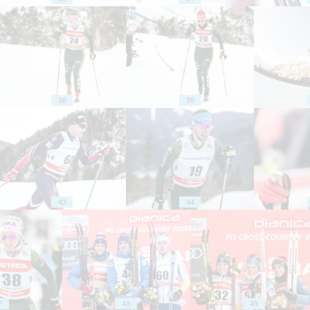
38
39
43
44
7
48
49