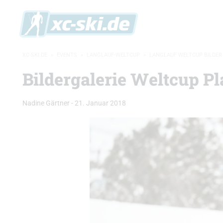
XC-SKI.DE
»
EVENTS
»
LANGLAUF-WELTCUP
»
LANGLAUF WELTCUP BILDER
Bildergalerie Weltcup P
Nadine Gärtner
-
21. Januar 2018