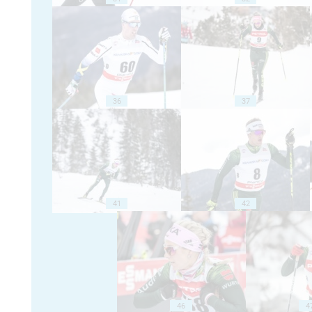
36
37
41
42
46
4