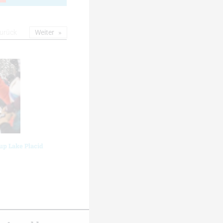
urück
Weiter
up Lake Placid