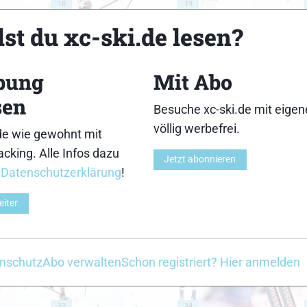
18
19
st du xc-ski.de lesen?
bung
Mit Abo
sen
23
24
Besuche xc-ski.de mit eige
völlig werbefrei.
de wie gewohnt mit
cking. Alle Infos dazu
Jetzt abonnieren
r
Datenschutzerklärung
!
eiter
28
29
nschutz
Abo verwalten
Schon registriert? Hier anmelden
33
34