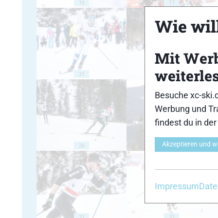
16
17
Wie will
Mit Wer
weiterle
21
22
Besuche xc-ski.
Werbung und Tra
findest du in de
Akzeptieren und w
26
27
Impressum
Date
31
32