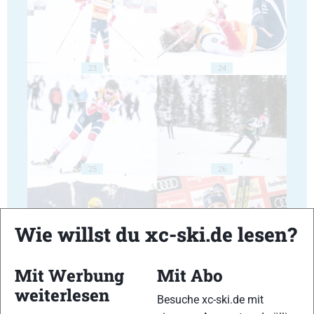
23
24
25
26
Wie willst du xc-ski.de lesen?
Mit Werbung
Mit Abo
27
28
weiterlesen
Besuche xc-ski.de mit