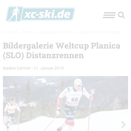
XC-SKI.DE
»
EVENTS
»
LANGLAUF-WELTCUP
»
LANGLAUF WELTCUP BILDER
Bildergalerie Weltcup Planica
(SLO) Distanzrennen
Nadine Gärtner
-
21. Januar 2018