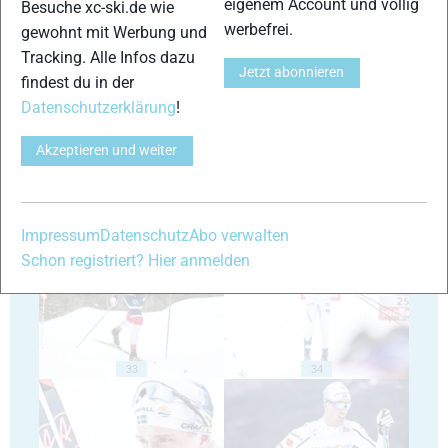
eigenem Account und völlig
Besuche xc-ski.de wie
werbefrei.
gewohnt mit Werbung und
Tracking. Alle Infos dazu
Jetzt abonnieren
findest du in der
29
30
Datenschutzerklärung
!
Akzeptieren und weiter
31
32
Impressum
Datenschutz
Abo verwalten
Schon registriert? Hier anmelden
33
34