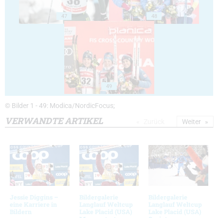
47
48
49
© Bilder 1 - 49: Modica/NordicFocus;
VERWANDTE ARTIKEL
Zurück
Weiter
Jessie Diggins –
Bildergalerie
Bildergalerie
eine Karriere in
Langlauf Weltcup
Langlauf Weltcup
Bildern
Lake Placid (USA)
Lake Placid (USA)