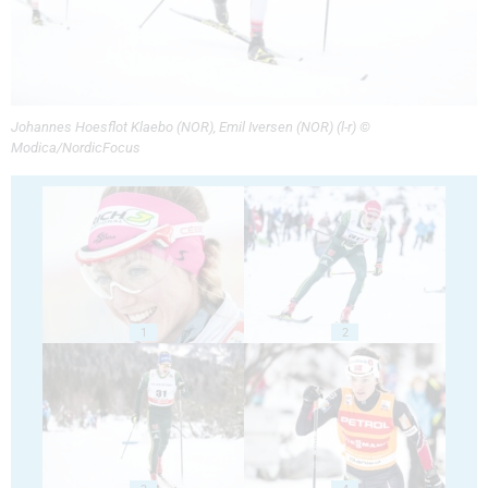
Johannes Hoesflot Klaebo (NOR), Emil Iversen (NOR) (l-r) ©
Modica/NordicFocus
1
2