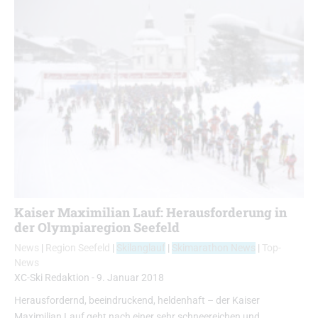
Kaiser Maximilian Lauf: Herausforderung in
der Olympiaregion Seefeld
News
|
Region Seefeld
|
Skilanglauf
|
Skimarathon News
|
Top-
News
XC-Ski Redaktion
-
9. Januar 2018
Herausfordernd, beeindruckend, heldenhaft – der Kaiser
Maximilian Lauf geht nach einer sehr schneereichen und