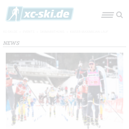
XC-SKI.DE
»
EVENTS
»
SKIMARATHONS
»
KAISER MAXIMILIAN LAUF
NEWS