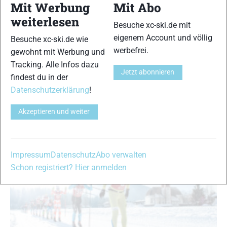
Mit Werbung
Mit Abo
News
|
Region Seefeld
|
Skilanglauf
|
Skimarathon News
|
Top-
weiterlesen
News
Besuche xc-ski.de mit
XC-Ski Redaktion
-
7. Januar 2019
eigenem Account und völlig
Besuche xc-ski.de wie
Der Kaiser Maximilian Lauf geht nach einer sonnigen, sehr
werbefrei.
gewohnt mit Werbung und
schneereichen und gelungenen 3. Auflage am 12./13. Januar
Tracking. Alle Infos dazu
2019 schon in die vierte Runde. Leutasch und Seefeld werden
Jetzt abonnieren
findest du in der
dabei Austragungsort des erstklassigen VISMA Ski Classics
Datenschutzerklärung
!
Rennen – den Langstrecken-Skimeisterschaften – sein …
Akzeptieren und weiter
Impressum
Datenschutz
Abo verwalten
Schon registriert? Hier anmelden