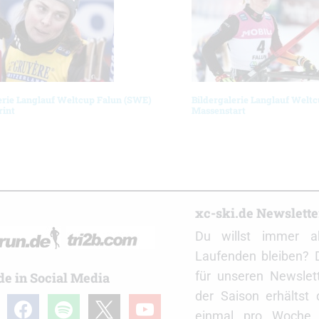
erie Langlauf Weltcup Falun (SWE)
Bildergalerie Langlauf Welt
rint
Massenstart
r
xc-ski.de Newslett
Du willst immer a
Laufenden bleiben? 
für unseren Newslet
de in Social Media
der Saison erhältst
gram
facebook
spotify
x
youtube
einmal pro Woche d