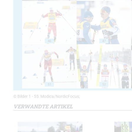
46
47
51
52
© Bilder 1 - 55: Modica/NordicFocus;
VERWANDTE ARTIKEL