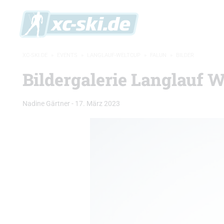
XC-SKI.DE
»
EVENTS
»
LANGLAUF-WELTCUP
»
FALUN
»
BILDER
Bildergalerie Langlauf W
Nadine Gärtner
-
17. März 2023