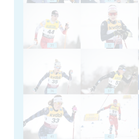
31
32
36
37
41
42