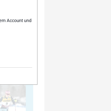
15
nem Account und
20
25
30