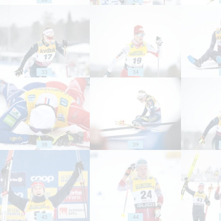
33
34
38
39
43
44