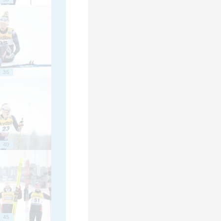
35
40
45