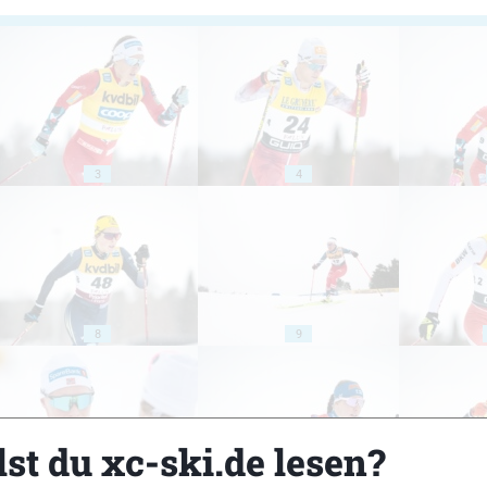
3
4
8
9
st du xc-ski.de lesen?