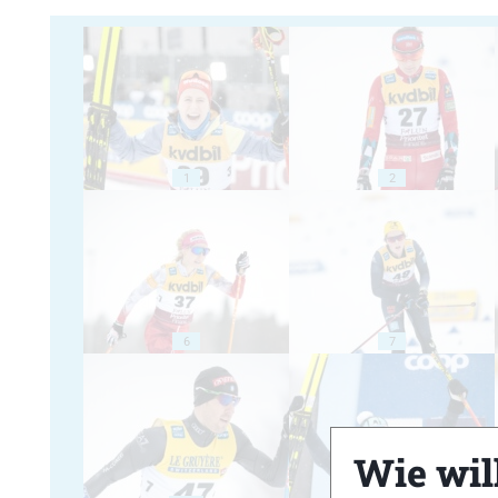
1
2
6
7
Wie will