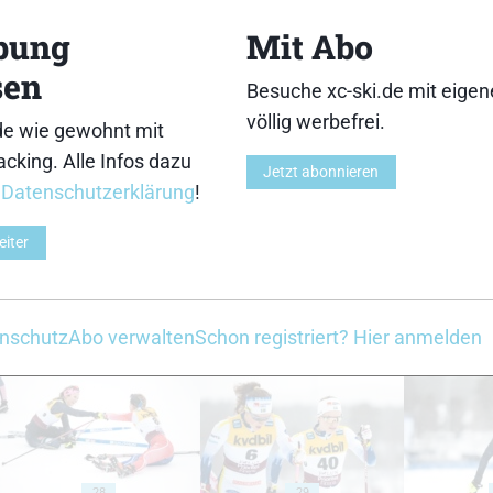
13
14
bung
Mit Abo
sen
Besuche xc-ski.de mit eige
völlig werbefrei.
de wie gewohnt mit
cking. Alle Infos dazu
18
19
Jetzt abonnieren
r
Datenschutzerklärung
!
eiter
23
24
nschutz
Abo verwalten
Schon registriert? Hier anmelden
28
29