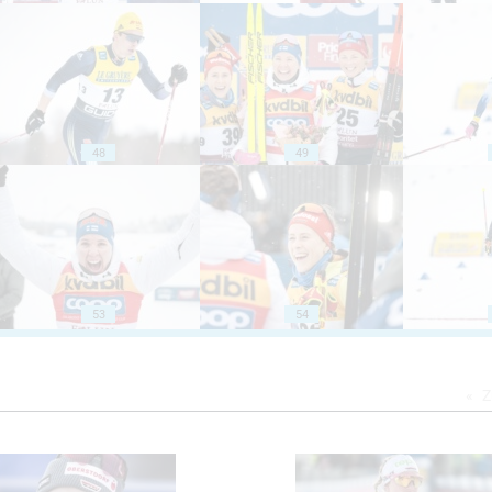
48
49
53
54
Z