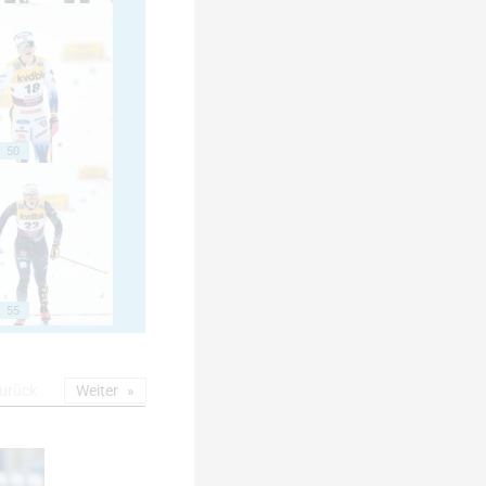
50
55
urück
Weiter