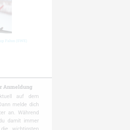
cup Falun (SWE)
er Anmeldung
ktuell auf dem
Dann melde dich
ter an. Während
 du damit immer
ie wichtigsten