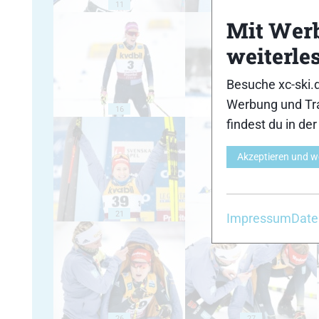
11
12
Mit Wer
weiterle
Besuche xc-ski.
Werbung und Tra
16
17
findest du in de
Akzeptieren und w
21
22
Impressum
Date
26
27