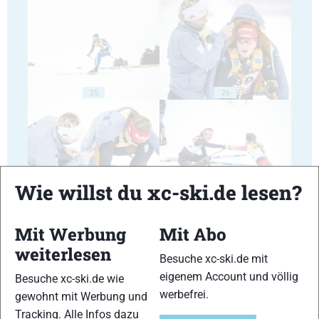
25
26
Wie willst du xc-ski.de lesen?
27
28
Mit Werbung
Mit Abo
weiterlesen
Besuche xc-ski.de mit
eigenem Account und völlig
Besuche xc-ski.de wie
werbefrei.
gewohnt mit Werbung und
29
30
Tracking. Alle Infos dazu