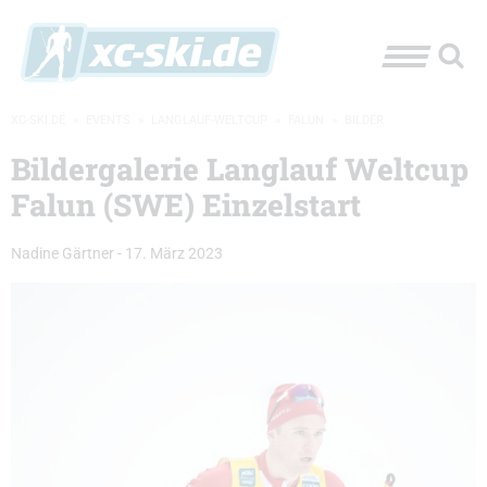
XC-SKI.DE
»
EVENTS
»
LANGLAUF-WELTCUP
»
FALUN
»
BILDER
Bildergalerie Langlauf Weltcup
Falun (SWE) Einzelstart
Nadine Gärtner
-
17. März 2023