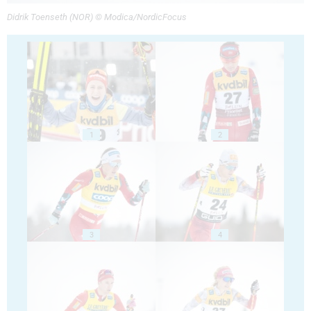
Didrik Toenseth (NOR) © Modica/NordicFocus
1
2
3
4