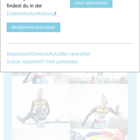
Jetzt abonnieren
findest du in der
Datenschutzerklärung
!
Akzeptieren und weiter
31
32
Impressum
Datenschutz
Abo verwalten
Schon registriert? Hier anmelden
33
34
35
36