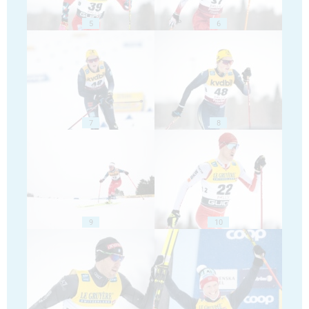
5
6
7
8
9
10