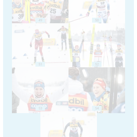
49
50
51
52
53
54