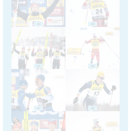
43
44
45
46
47
48