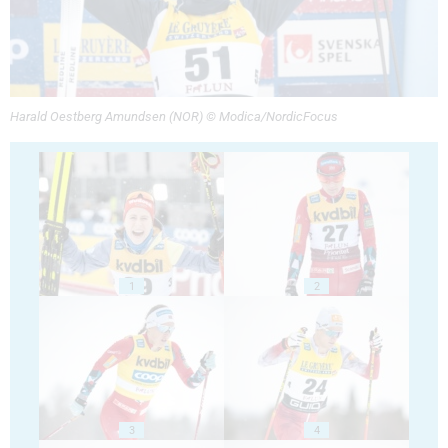
Harald Oestberg Amundsen (NOR) © Modica/NordicFocus
1
2
3
4