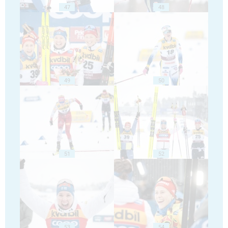
47
48
49
50
51
52
53
54