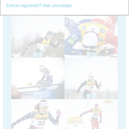
Schon registriert? Hier anmelden
35
36
37
38
39
40