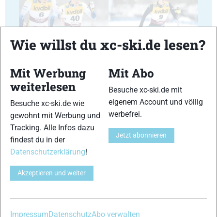
29
30
Wie willst du xc-ski.de lesen?
Mit Werbung
Mit Abo
weiterlesen
Besuche xc-ski.de mit
31
32
eigenem Account und völlig
Besuche xc-ski.de wie
werbefrei.
gewohnt mit Werbung und
Tracking. Alle Infos dazu
Jetzt abonnieren
findest du in der
Datenschutzerklärung
!
33
34
Akzeptieren und weiter
Impressum
Datenschutz
Abo verwalten