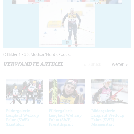
55
© Bilder 1 - 55: Modica/NordicFocus;
VERWANDTE ARTIKEL
Zurück
Weiter
Bildergalerie
Bildergalerie
Bildergalerie
Langlauf Weltcup
Langlauf Weltcup
Langlauf Weltcup
Falun (SWE)
Falun (SWE)
Falun (SWE)
Skiathlon
Freistilsprint
Massenstart