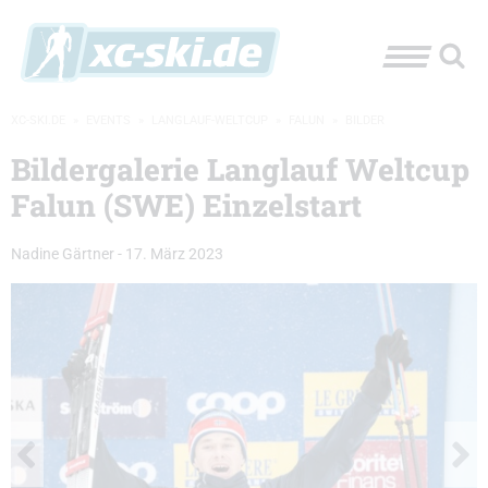
XC-SKI.DE
»
EVENTS
»
LANGLAUF-WELTCUP
»
FALUN
»
BILDER
Bildergalerie Langlauf Weltcup
Falun (SWE) Einzelstart
Nadine Gärtner
-
17. März 2023