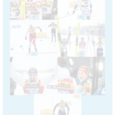
49
50
51
52
53
54