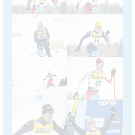
5
6
7
8
9
10