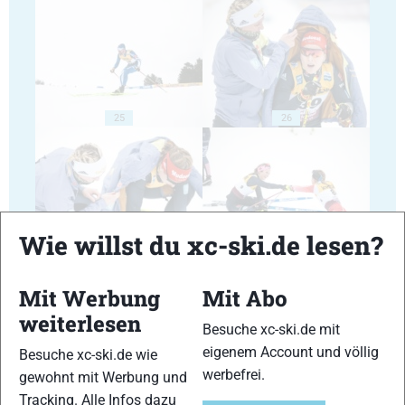
25
26
Wie willst du xc-ski.de lesen?
27
28
Mit Werbung
Mit Abo
weiterlesen
Besuche xc-ski.de mit
eigenem Account und völlig
Besuche xc-ski.de wie
werbefrei.
gewohnt mit Werbung und
29
30
Tracking. Alle Infos dazu