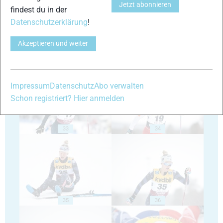
Jetzt abonnieren
findest du in der
Datenschutzerklärung
!
Akzeptieren und weiter
31
32
Impressum
Datenschutz
Abo verwalten
Schon registriert? Hier anmelden
33
34
35
36