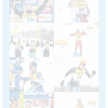
43
44
45
46
47
48