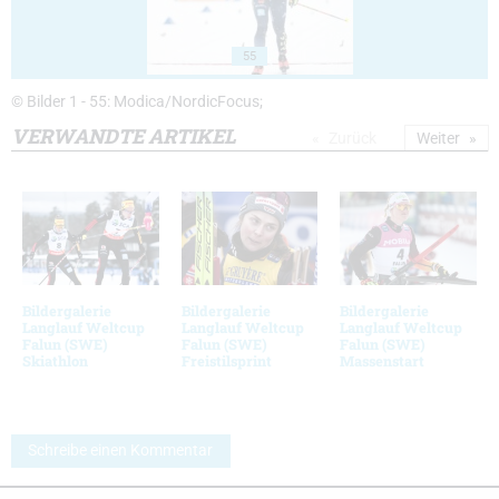
55
© Bilder 1 - 55: Modica/NordicFocus;
VERWANDTE ARTIKEL
Zurück
Weiter
Bildergalerie
Bildergalerie
Bildergalerie
Langlauf Weltcup
Langlauf Weltcup
Langlauf Weltcup
Falun (SWE)
Falun (SWE)
Falun (SWE)
Skiathlon
Freistilsprint
Massenstart
Schreibe einen Kommentar