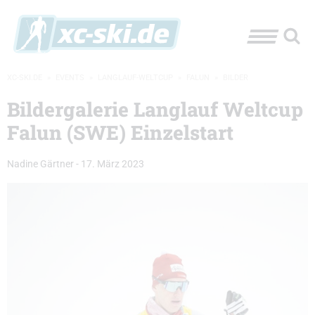
XC-SKI.DE
»
EVENTS
»
LANGLAUF-WELTCUP
»
FALUN
»
BILDER
Bildergalerie Langlauf Weltcup
Falun (SWE) Einzelstart
Nadine Gärtner
-
17. März 2023