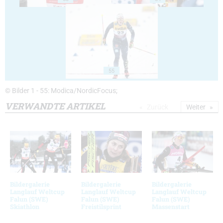
55
© Bilder 1 - 55: Modica/NordicFocus;
VERWANDTE ARTIKEL
Zurück
Weiter
Bildergalerie
Bildergalerie
Bildergalerie
Langlauf Weltcup
Langlauf Weltcup
Langlauf Weltcup
Falun (SWE)
Falun (SWE)
Falun (SWE)
Skiathlon
Freistilsprint
Massenstart