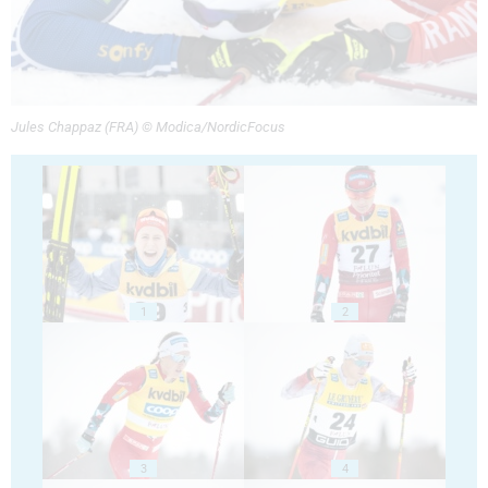
Jules Chappaz (FRA) © Modica/NordicFocus
1
2
3
4