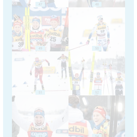
47
48
49
50
51
52
53
54