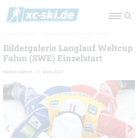
XC-SKI.DE
»
EVENTS
»
LANGLAUF-WELTCUP
»
FALUN
»
BILDER
Bildergalerie Langlauf Weltcup
Falun (SWE) Einzelstart
Nadine Gärtner
-
17. März 2023