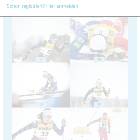
Schon registriert? Hier anmelden
35
36
37
38
39
40