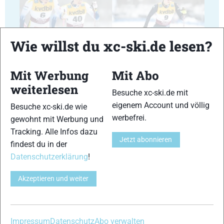
29
30
Wie willst du xc-ski.de lesen?
Mit Werbung
Mit Abo
weiterlesen
Besuche xc-ski.de mit
31
32
eigenem Account und völlig
Besuche xc-ski.de wie
werbefrei.
gewohnt mit Werbung und
Tracking. Alle Infos dazu
Jetzt abonnieren
findest du in der
Datenschutzerklärung
!
33
34
Akzeptieren und weiter
Impressum
Datenschutz
Abo verwalten