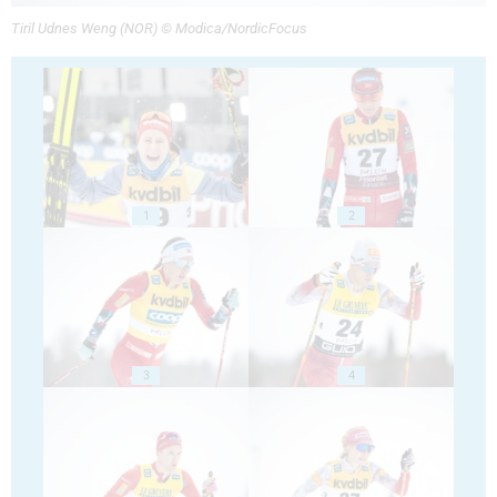
Tiril Udnes Weng (NOR) © Modica/NordicFocus
1
2
3
4