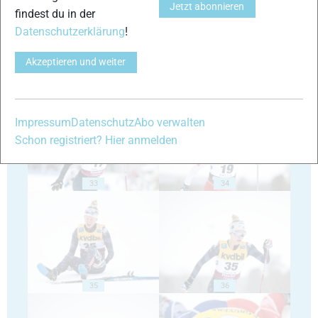
Jetzt abonnieren
findest du in der
Datenschutzerklärung
!
Akzeptieren und weiter
31
32
Impressum
Datenschutz
Abo verwalten
Schon registriert? Hier anmelden
33
34
35
36