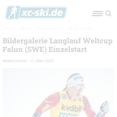
XC-SKI.DE
»
EVENTS
»
LANGLAUF-WELTCUP
»
FALUN
»
BILDER
Bildergalerie Langlauf Weltcup
Falun (SWE) Einzelstart
Nadine Gärtner
-
17. März 2023