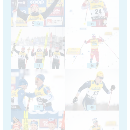
43
44
45
46
47
48