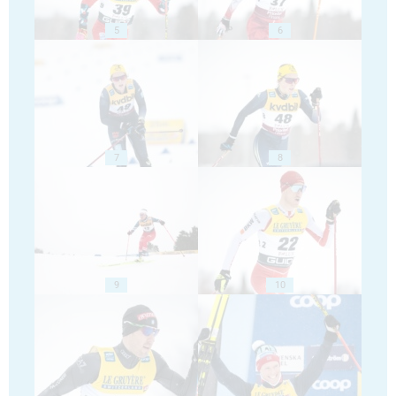
5
6
7
8
9
10