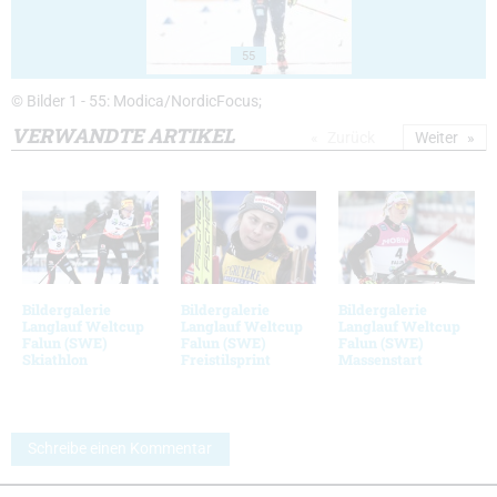
55
© Bilder 1 - 55: Modica/NordicFocus;
VERWANDTE ARTIKEL
Zurück
Weiter
Bildergalerie
Bildergalerie
Bildergalerie
Langlauf Weltcup
Langlauf Weltcup
Langlauf Weltcup
Falun (SWE)
Falun (SWE)
Falun (SWE)
Skiathlon
Freistilsprint
Massenstart
Schreibe einen Kommentar