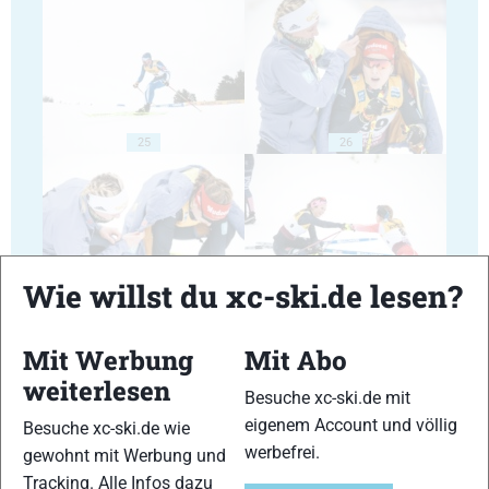
25
26
Wie willst du xc-ski.de lesen?
27
28
Mit Werbung
Mit Abo
weiterlesen
Besuche xc-ski.de mit
eigenem Account und völlig
Besuche xc-ski.de wie
werbefrei.
gewohnt mit Werbung und
29
30
Tracking. Alle Infos dazu