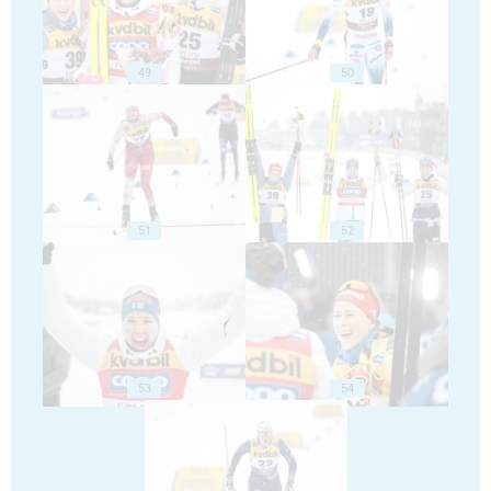
49
50
51
52
53
54