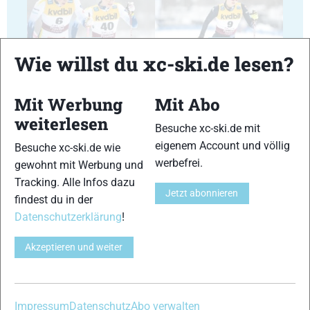
29
30
Wie willst du xc-ski.de lesen?
Mit Werbung
Mit Abo
weiterlesen
Besuche xc-ski.de mit
31
32
eigenem Account und völlig
Besuche xc-ski.de wie
werbefrei.
gewohnt mit Werbung und
Tracking. Alle Infos dazu
Jetzt abonnieren
findest du in der
Datenschutzerklärung
!
33
34
Akzeptieren und weiter
Impressum
Datenschutz
Abo verwalten