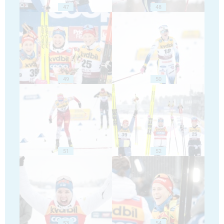
47
48
49
50
51
52
53
54