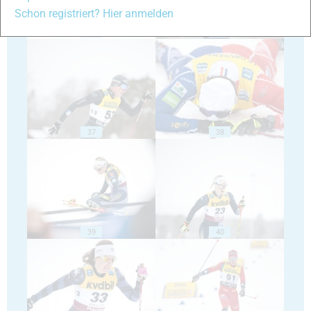
Schon registriert? Hier anmelden
35
36
37
38
39
40