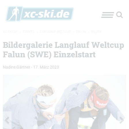
XC-SKI.DE
»
EVENTS
»
LANGLAUF-WELTCUP
»
FALUN
»
BILDER
Bildergalerie Langlauf Weltcup
Falun (SWE) Einzelstart
Nadine Gärtner
-
17. März 2023