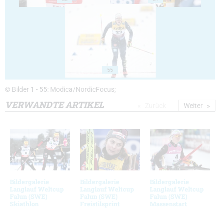
55
© Bilder 1 - 55: Modica/NordicFocus;
VERWANDTE ARTIKEL
Zurück
Weiter
Bildergalerie
Bildergalerie
Bildergalerie
Langlauf Weltcup
Langlauf Weltcup
Langlauf Weltcup
Falun (SWE)
Falun (SWE)
Falun (SWE)
Skiathlon
Freistilsprint
Massenstart