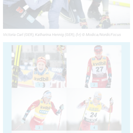
Victoria Carl (GER), Katharina Hennig (GER), (l-r) © Modica/NordicFocus
1
2
3
4