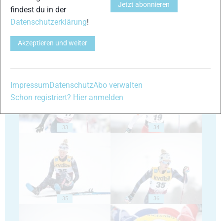
Jetzt abonnieren
findest du in der
Datenschutzerklärung
!
Akzeptieren und weiter
31
32
Impressum
Datenschutz
Abo verwalten
Schon registriert? Hier anmelden
33
34
35
36