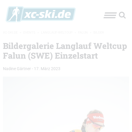
XC-SKI.DE
»
EVENTS
»
LANGLAUF-WELTCUP
»
FALUN
»
BILDER
Bildergalerie Langlauf Weltcup
Falun (SWE) Einzelstart
Nadine Gärtner
-
17. März 2023