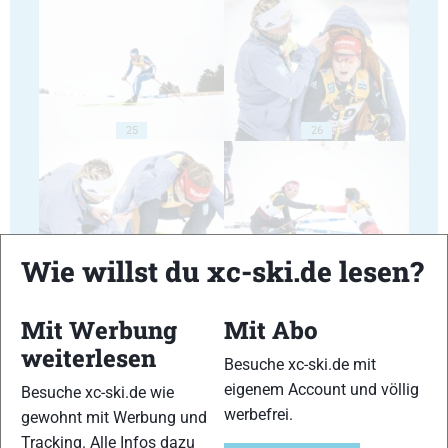
25
26
Wie willst du xc-ski.de lesen?
27
28
Mit Werbung
Mit Abo
weiterlesen
Besuche xc-ski.de mit
eigenem Account und völlig
Besuche xc-ski.de wie
werbefrei.
gewohnt mit Werbung und
29
30
Tracking. Alle Infos dazu