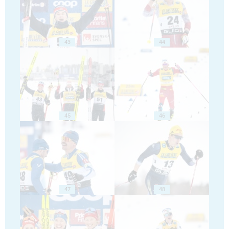
43
44
45
46
47
48