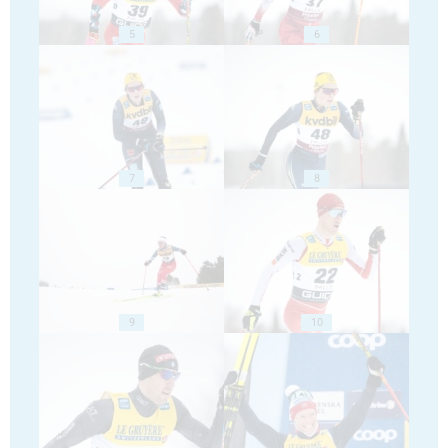
5
6
7
8
9
10