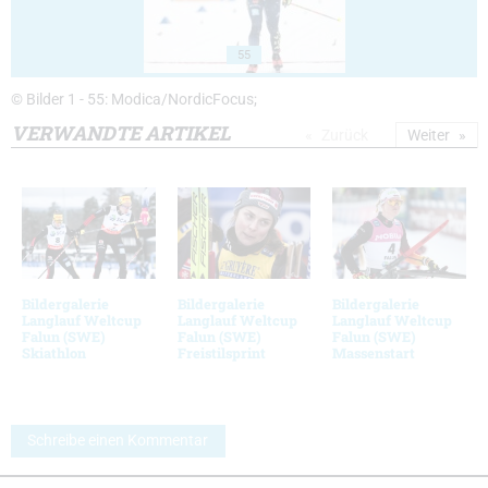
55
© Bilder 1 - 55: Modica/NordicFocus;
VERWANDTE ARTIKEL
Zurück
Weiter
Bildergalerie
Bildergalerie
Bildergalerie
Langlauf Weltcup
Langlauf Weltcup
Langlauf Weltcup
Falun (SWE)
Falun (SWE)
Falun (SWE)
Skiathlon
Freistilsprint
Massenstart
Schreibe einen Kommentar