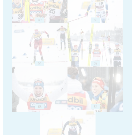
49
50
51
52
53
54