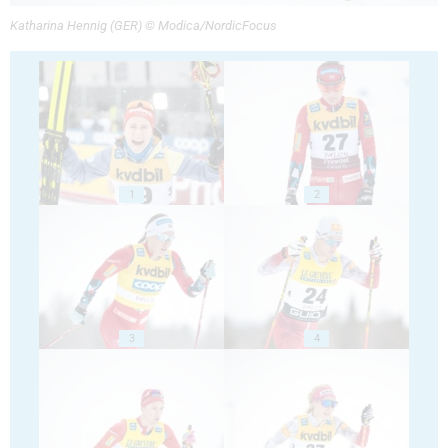
Katharina Hennig (GER) © Modica/NordicFocus
1
2
3
4