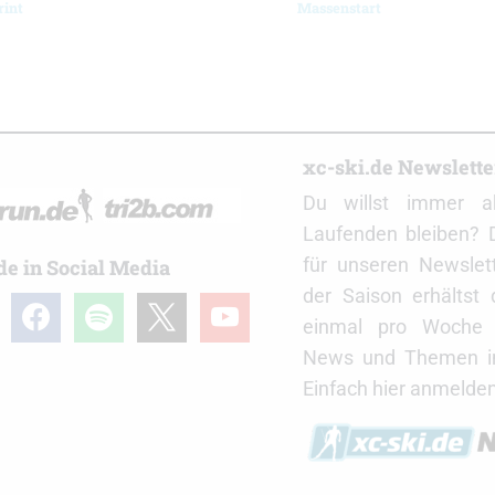
rint
Massenstart
r
xc-ski.de Newslett
Du willst immer a
Laufenden bleiben? 
für unseren Newslet
de in Social Media
der Saison erhältst
gram
facebook
spotify
x
youtube
einmal pro Woche d
News und Themen in
Einfach hier anmelden