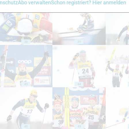
nschutz
Abo verwalten
Schon registriert? Hier anmelden
38
39
43
44
48
49