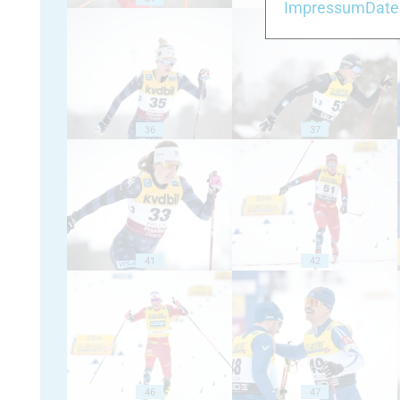
Impressum
Date
36
37
41
42
46
47