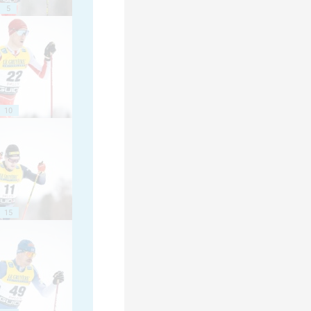
5
10
15