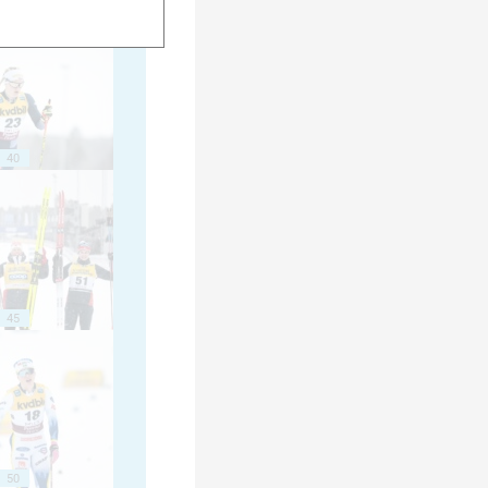
40
45
50