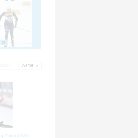
55
urück
Weiter
cup Falun (SWE)