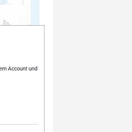
20
25
nem Account und
30
35