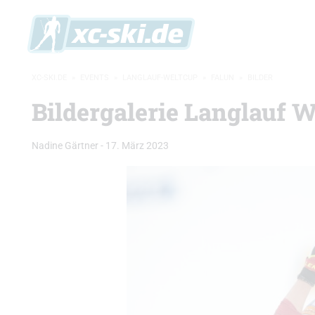
XC-SKI.DE
»
EVENTS
»
LANGLAUF-WELTCUP
»
FALUN
»
BILDER
Bildergalerie Langlauf W
Nadine Gärtner
-
17. März 2023