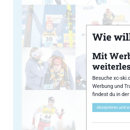
16
17
Wie will
21
22
Mit Wer
weiterle
Besuche xc-ski.
Werbung und Tra
26
27
findest du in de
Akzeptieren und w
31
32