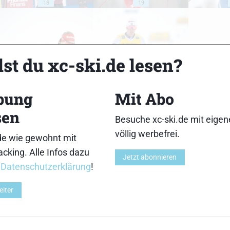
18
19
st du xc-ski.de lesen?
23
24
bung
Mit Abo
sen
Besuche xc-ski.de mit eige
völlig werbefrei.
de wie gewohnt mit
cking. Alle Infos dazu
28
29
Jetzt abonnieren
r
Datenschutzerklärung
!
eiter
33
34