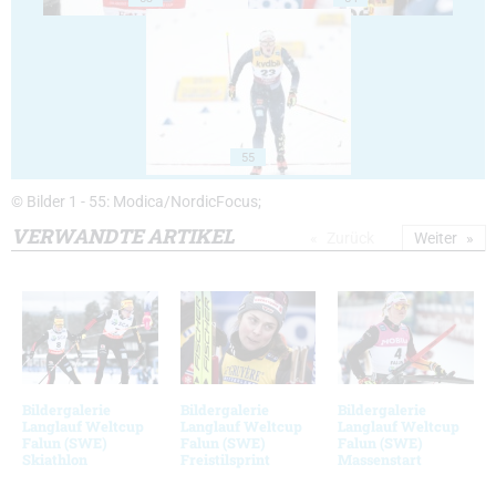
55
© Bilder 1 - 55: Modica/NordicFocus;
VERWANDTE ARTIKEL
Zurück
Weiter
Bildergalerie
Bildergalerie
Bildergalerie
Langlauf Weltcup
Langlauf Weltcup
Langlauf Weltcup
Falun (SWE)
Falun (SWE)
Falun (SWE)
Skiathlon
Freistilsprint
Massenstart