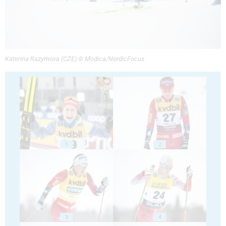
Katerina Razymova (CZE) © Modica/NordicFocus
1
2
3
4