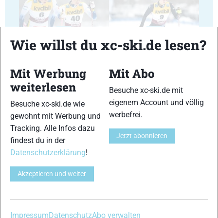
29
30
Wie willst du xc-ski.de lesen?
Mit Werbung
Mit Abo
weiterlesen
Besuche xc-ski.de mit
31
32
eigenem Account und völlig
Besuche xc-ski.de wie
werbefrei.
gewohnt mit Werbung und
Tracking. Alle Infos dazu
Jetzt abonnieren
findest du in der
Datenschutzerklärung
!
33
34
Akzeptieren und weiter
Impressum
Datenschutz
Abo verwalten