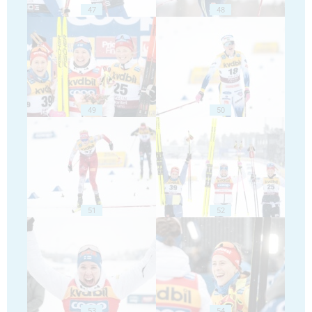
47
48
49
50
51
52
53
54