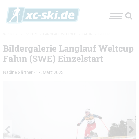
XC-SKI.DE
»
EVENTS
»
LANGLAUF-WELTCUP
»
FALUN
»
BILDER
Bildergalerie Langlauf Weltcup
Falun (SWE) Einzelstart
Nadine Gärtner
-
17. März 2023