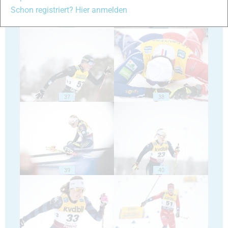
Schon registriert? Hier anmelden
35
36
37
38
39
40