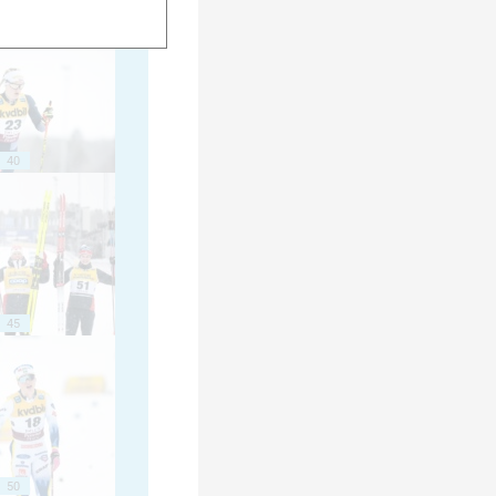
40
45
50