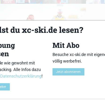
18
19
st du xc-ski.de lesen?
23
24
bung
Mit Abo
sen
Besuche xc-ski.de mit eige
völlig werbefrei.
de wie gewohnt mit
cking. Alle Infos dazu
28
29
Jetzt abonnieren
r
Datenschutzerklärung
!
eiter
33
34