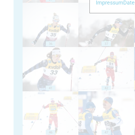
Impressum
Date
36
37
41
42
46
47