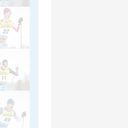
5
10
15