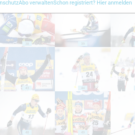
nschutz
Abo verwalten
Schon registriert? Hier anmelden
38
39
43
44
48
49