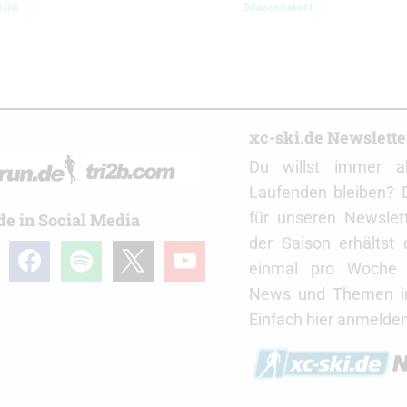
rint
Massenstart
r
xc-ski.de Newslett
Du willst immer a
Laufenden bleiben? 
für unseren Newslet
de in Social Media
der Saison erhältst
gram
facebook
spotify
x
youtube
einmal pro Woche d
News und Themen in
Einfach hier anmelden