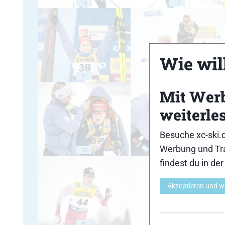
16
17
Wie will
21
22
Mit Wer
weiterle
Besuche xc-ski.
Werbung und Tra
26
27
findest du in de
Akzeptieren und w
31
32