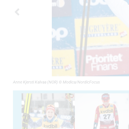
Anne Kjersti Kalvaa (NOR) © Modica/NordicFocus