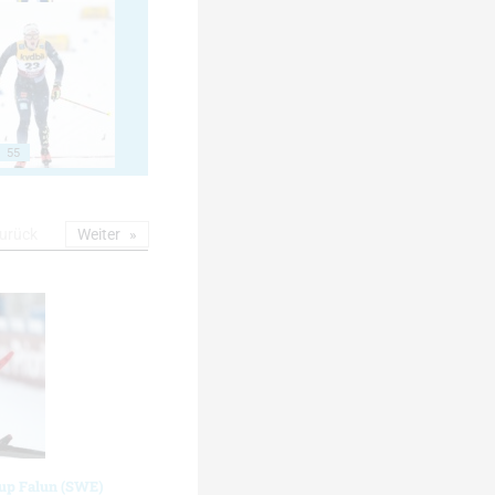
55
urück
Weiter
cup Falun (SWE)