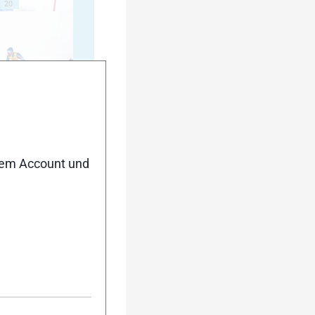
20
25
nem Account und
30
35