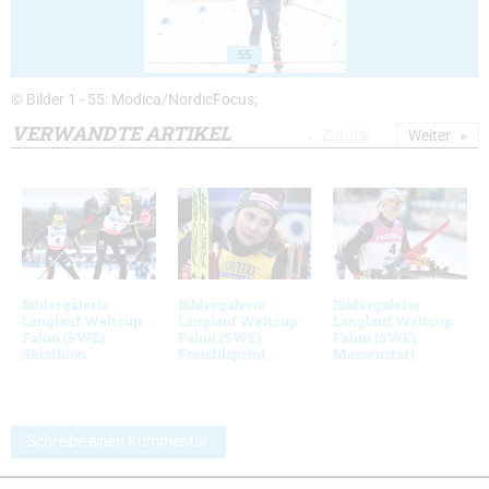
55
© Bilder 1 - 55: Modica/NordicFocus;
VERWANDTE ARTIKEL
Zurück
Weiter
Bildergalerie
Bildergalerie
Bildergalerie
Langlauf Weltcup
Langlauf Weltcup
Langlauf Weltcup
Falun (SWE)
Falun (SWE)
Falun (SWE)
Skiathlon
Freistilsprint
Massenstart
Schreibe einen Kommentar