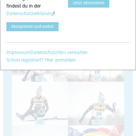
Jetzt abonnieren
findest du in der
Datenschutzerklärung
!
Akzeptieren und weiter
31
32
Impressum
Datenschutz
Abo verwalten
Schon registriert? Hier anmelden
33
34
35
36