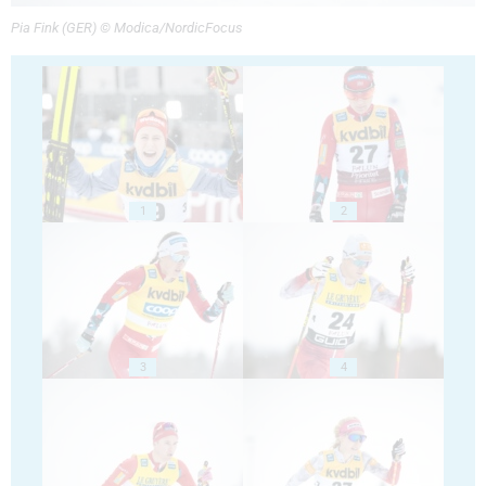
Pia Fink (GER) © Modica/NordicFocus
1
2
3
4