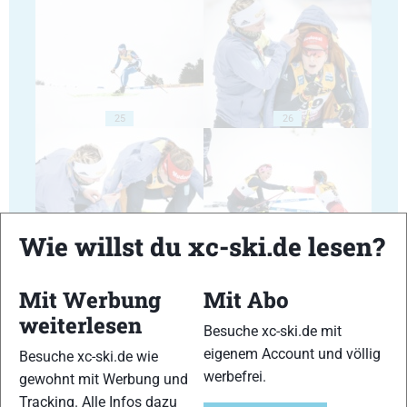
25
26
Wie willst du xc-ski.de lesen?
27
28
Mit Werbung
Mit Abo
weiterlesen
Besuche xc-ski.de mit
eigenem Account und völlig
Besuche xc-ski.de wie
werbefrei.
gewohnt mit Werbung und
29
30
Tracking. Alle Infos dazu