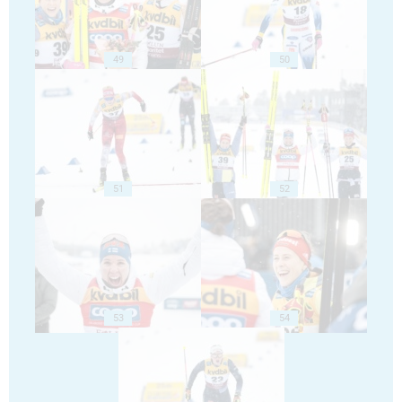
49
50
51
52
53
54