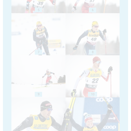
5
6
7
8
9
10