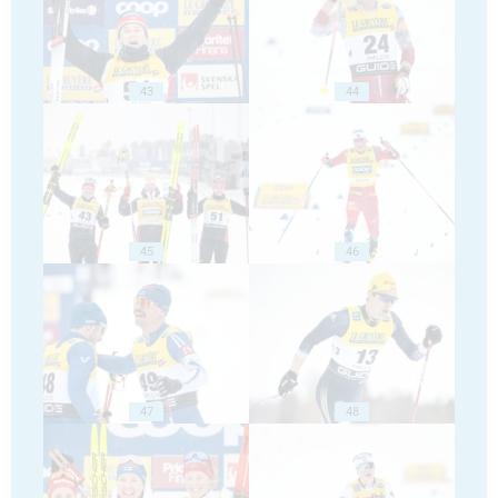
43
44
45
46
47
48