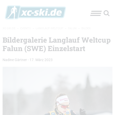
XC-SKI.DE
»
EVENTS
»
LANGLAUF-WELTCUP
»
FALUN
»
BILDER
Bildergalerie Langlauf Weltcup
Falun (SWE) Einzelstart
Nadine Gärtner
-
17. März 2023