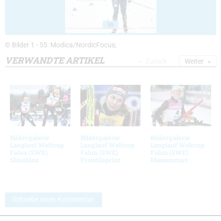
55
© Bilder 1 - 55: Modica/NordicFocus;
VERWANDTE ARTIKEL
Zurück
Weiter
Bildergalerie
Bildergalerie
Bildergalerie
Langlauf Weltcup
Langlauf Weltcup
Langlauf Weltcup
Falun (SWE)
Falun (SWE)
Falun (SWE)
Skiathlon
Freistilsprint
Massenstart
Schreibe einen Kommentar