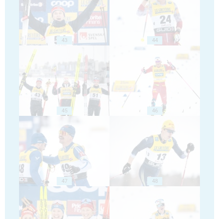
43
44
45
46
47
48