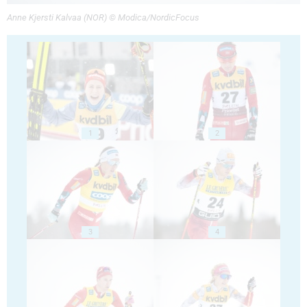
Anne Kjersti Kalvaa (NOR) © Modica/NordicFocus
1
2
3
4