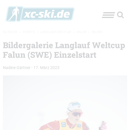
XC-SKI.DE
»
EVENTS
»
LANGLAUF-WELTCUP
»
FALUN
»
BILDER
Bildergalerie Langlauf Weltcup
Falun (SWE) Einzelstart
Nadine Gärtner
-
17. März 2023