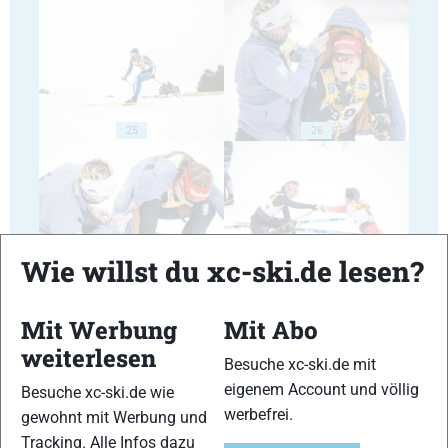
25
26
Wie willst du xc-ski.de lesen?
27
28
Mit Werbung
Mit Abo
weiterlesen
Besuche xc-ski.de mit
eigenem Account und völlig
Besuche xc-ski.de wie
werbefrei.
gewohnt mit Werbung und
29
30
Tracking. Alle Infos dazu