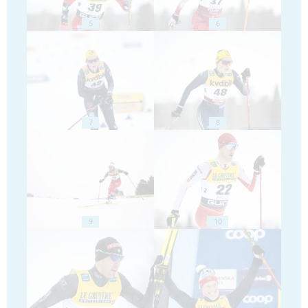
5
6
7
8
9
10