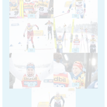
49
50
51
52
53
54