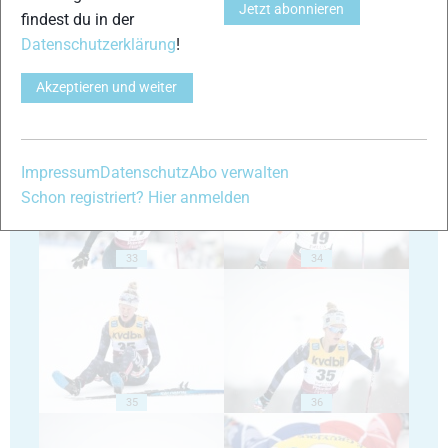
Jetzt abonnieren
findest du in der
Datenschutzerklärung
!
Akzeptieren und weiter
31
32
Impressum
Datenschutz
Abo verwalten
Schon registriert? Hier anmelden
33
34
35
36