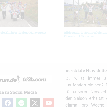
erie Blinkfestivalen (Norwegen)
Bildergalerie Sommerleistun
Oberstdorf Skirocks
r
xc-ski.de Newslett
Du willst immer a
Laufenden bleiben? 
für unseren Newslet
de in Social Media
der Saison erhältst
gram
facebook
spotify
x
youtube
einmal pro Woche d