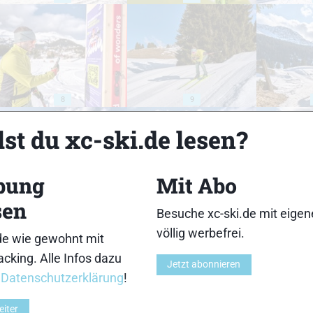
8
9
st du xc-ski.de lesen?
bung
Mit Abo
sen
13
14
Besuche xc-ski.de mit eige
völlig werbefrei.
de wie gewohnt mit
cking. Alle Infos dazu
Jetzt abonnieren
r
Datenschutzerklärung
!
18
19
eiter