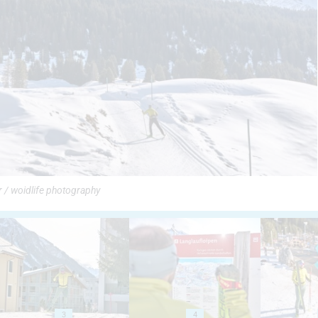
r / woidlife photography
3
4