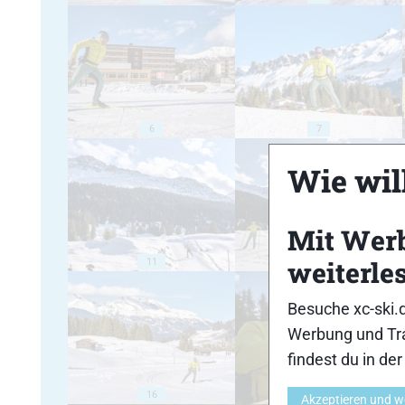
6
7
Wie will
Mit Wer
weiterle
11
12
Besuche xc-ski.
Werbung und Tra
findest du in de
16
17
Akzeptieren und w