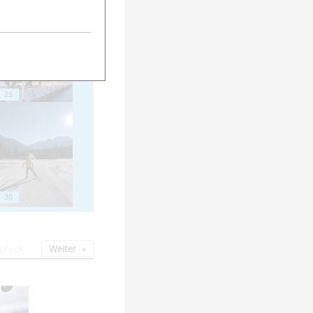
25
30
urück
Weiter