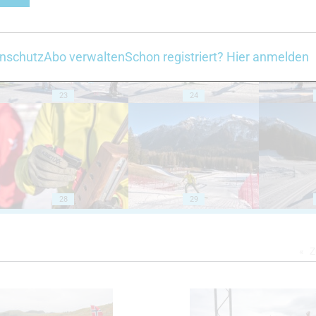
nschutz
Abo verwalten
Schon registriert? Hier anmelden
23
24
28
29
Z