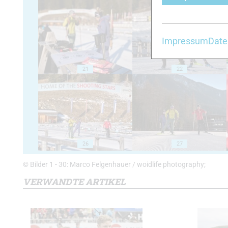
Impressum
Date
21
22
26
27
© Bilder 1 - 30: Marco Felgenhauer / woidlife photography;
VERWANDTE ARTIKEL