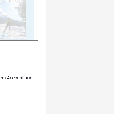
10
15
nem Account und
20