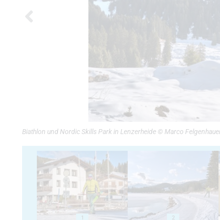
Biathlon und Nordic Skills Park in Lenzerheide © Marco Felgenhaue
1
2