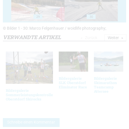
29
30
© Bilder 1 - 30: Marco Felgenhauer / woidlife photography;
VERWANDTE ARTIKEL
Zurück
Weiter
Bildergalerie
Bildergalerie
SLK Oberstdorf
Skimarathon
Eliminator Race
Teamcamp
Bildergalerie
Attersee
Sommerleistungskontrolle
Oberstdorf Skirocks
Schreibe einen Kommentar