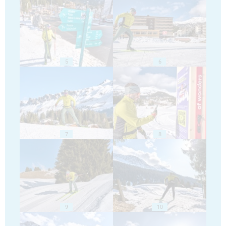
5
6
7
8
9
10