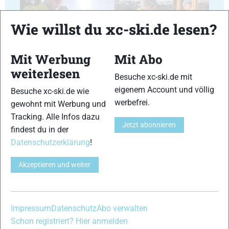
Wie willst du xc-ski.de lesen?
17
18
Mit Werbung
Mit Abo
weiterlesen
Besuche xc-ski.de mit
eigenem Account und völlig
Besuche xc-ski.de wie
werbefrei.
gewohnt mit Werbung und
Tracking. Alle Infos dazu
19
20
Jetzt abonnieren
findest du in der
Datenschutzerklärung
!
Akzeptieren und weiter
21
22
Impressum
Datenschutz
Abo verwalten
Schon registriert? Hier anmelden